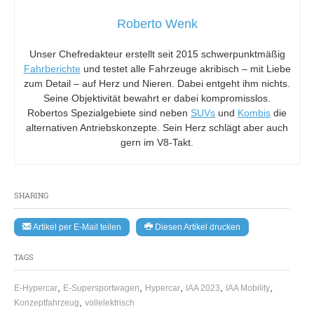
Roberto Wenk
Unser Chefredakteur erstellt seit 2015 schwerpunktmäßig
Fahrberichte
und testet alle Fahrzeuge akribisch – mit Liebe
zum Detail – auf Herz und Nieren. Dabei entgeht ihm nichts.
Seine Objektivität bewahrt er dabei kompromisslos.
Robertos Spezialgebiete sind neben
SUVs
und
Kombis
die
alternativen Antriebskonzepte. Sein Herz schlägt aber auch
gern im V8-Takt.
SHARING
Artikel per E-Mail teilen
Diesen Artikel drucken
TAGS
,
,
,
,
,
E-Hypercar
E-Supersportwagen
Hypercar
IAA 2023
IAA Mobility
,
Konzeptfahrzeug
vollelektrisch