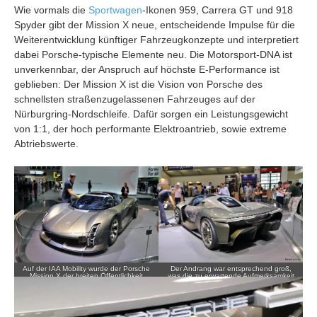
Wie vormals die
Sportwagen
-Ikonen 959, Carrera GT und 918
Spyder gibt der Mission X neue, entscheidende Impulse für die
Weiterentwicklung künftiger Fahrzeugkonzepte und interpretiert
dabei Porsche-typische Elemente neu. Die Motorsport-DNA ist
unverkennbar, der Anspruch auf höchste E-Performance ist
geblieben: Der Mission X ist die Vision von Porsche des
schnellsten straßenzugelassenen Fahrzeuges auf der
Nürburgring-Nordschleife. Dafür sorgen ein Leistungsgewicht
von 1:1, der hoch performante Elektroantrieb, sowie extreme
Abtriebswerte.
Auf der IAA Mobility wurde der Porsche
Der Andrang war entsprechend groß,
Mission X der breiten Öffentlichkeit
was die zu erwartende Aufmerksamkeit
gezeigt.
unterstreicht.