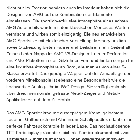
Nicht nur im Exterior, sondern auch im Interieur haben sich die
Designer von AMG auf die Kombination der Elemente
eingelassen. Die sportlich-exklusive Atmosphäre eines echten
AMG Automobils wurde mit den klassischen Mercedes Werten
vermischt und wirken somit einzigartig. Die neu entwickelten
AMG Sportsitze mit elektrischer Verstellung, Memoryfunktion
sowie Sitzheizung bieten Fahrer und Beifahrer mehr Seitenhalt.
Feines Leder Nappa im AMG V8-Design mit netter Perforation
und AMG Plaketten in den Sitzlehnen vorn und hinten sorgen für
eine luxuriöse Atmosphäre an Bord, wie man es von einer S-
Klasse erwartet. Das geprägte Wappen auf der Armauflage der
vorderen Mittelkonsole ist ebenso eine Besonderheit wie die
hochwertige Analog-Uhr im IWC Design: Sie verfügt erstmals
über dreidimensionale, gefräste Metall-Zeiger und Metall-
Applikationen auf dem Ziffernblatt.
Das AMG Sportlenkrad mit ausgeprägem Kranz, gelochtem
Leder im Griffbereich und Aluminium-Schaltpaddles erlaubt eine
perfekte Fahrzeugkontrolle in jeder Lage. Das hochauflösende
TFT-Farbdisplay präsentiert sich als Kombiinstrument mit zwei
animierten Rundinstrumenten. Hohen Wiederkennungswert