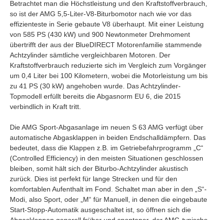
Betrachtet man die Höchstleistung und den Kraftstoffverbrauch,
so ist der AMG 5,5‑Liter-V8-Biturbomotor nach wie vor das
effizienteste in Serie gebaute V8 überhaupt. Mit einer Leistung
von 585 PS (430 kW) und 900 Newtonmeter Drehmoment
übertrifft der aus der BlueDIRECT Motorenfamilie stammende
Achtzylinder sämtliche vergleichbaren Motoren. Der
Kraftstoffverbrauch reduzierte sich im Vergleich zum Vorgänger
um 0,4 Liter bei 100 Kilometern, wobei die Motorleistung um bis
zu 41 PS (30 kW) angehoben wurde. Das Achtzylinder-
Topmodell erfüllt bereits die Abgasnorm EU 6, die 2015
verbindlich in Kraft tritt.
Die AMG Sport-Abgasanlage im neuen S 63 AMG verfügt über
automatische Abgasklappen in beiden Endschalldämpfern. Das
bedeutet, dass die Klappen z.B. im Getriebefahrprogramm „C“
(Controlled Efficiency) in den meisten Situationen geschlossen
bleiben, somit hält sich der Biturbo-Achtzylinder akustisch
zurück. Dies ist perfekt für lange Strecken und für den
komfortablen Aufenthalt im Fond. Schaltet man aber in den „S“-
Modi, also Sport, oder „M“ für Manuell, in denen die eingebaute
Start-Stopp-Automatik ausgeschaltet ist, so öffnen sich die
Abgasklappen generell früher und spontaner, der AMG-typische