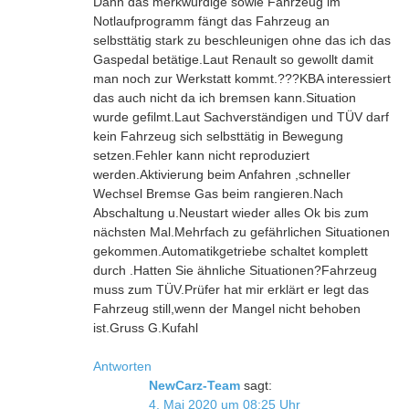
Dann das merkwürdige sowie Fahrzeug im
Notlaufprogramm fängt das Fahrzeug an
selbsttätig stark zu beschleunigen ohne das ich das
Gaspedal betätige.Laut Renault so gewollt damit
man noch zur Werkstatt kommt.???KBA interessiert
das auch nicht da ich bremsen kann.Situation
wurde gefilmt.Laut Sachverständigen und TÜV darf
kein Fahrzeug sich selbsttätig in Bewegung
setzen.Fehler kann nicht reproduziert
werden.Aktivierung beim Anfahren ,schneller
Wechsel Bremse Gas beim rangieren.Nach
Abschaltung u.Neustart wieder alles Ok bis zum
nächsten Mal.Mehrfach zu gefährlichen Situationen
gekommen.Automatikgetriebe schaltet komplett
durch .Hatten Sie ähnliche Situationen?Fahrzeug
muss zum TÜV.Prüfer hat mir erklärt er legt das
Fahrzeug still,wenn der Mangel nicht behoben
ist.Gruss G.Kufahl
Antworten
NewCarz-Team
sagt:
4. Mai 2020 um 08:25 Uhr