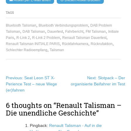
Artikel per E-Mail teilen
Diesen Artikel drucken
TAGS
,
,
Bluetooth Talisman
Bluetooth Verbindungsproblem
DAB Problem
,
,
,
,
,
Talisman
DAB Talisman
Dauertest
Fahrbericht
FM Talisman
Initiale
,
,
,
,
Paris
R-Link 2
R-Link 2 Problem
Renault Talisman Dauertest
,
,
,
Renault Talisman INITIALE PARIS
Rückfahrkamera
Rückrufaktion
,
Schlechter Radioempfang
Talisman
Beitragsnavigation
Previous:
Seat Leon ST X-
Next:
Slotpack – Der
Perience Test – neue Wege
organisierte Beifahrer im Test
(er)fahren
6 thoughts on “
Renault Talisman –
Die unendliche Geschichte
”
Pingback:
Renault Talisman - Auf in die