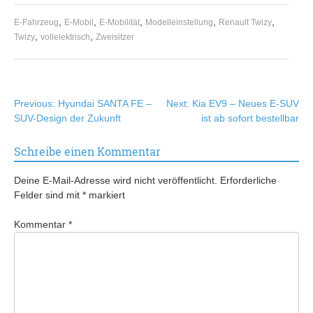
,
,
,
,
,
E-Fahrzeug
E-Mobil
E-Mobilität
Modelleinstellung
Renault Twizy
,
,
Twizy
vollelektrisch
Zweisitzer
Beitragsnavigation
Previous:
Hyundai SANTA FE –
Next:
Kia EV9 – Neues E-SUV
SUV-Design der Zukunft
ist ab sofort bestellbar
Schreibe einen Kommentar
Deine E-Mail-Adresse wird nicht veröffentlicht.
Erforderliche
Felder sind mit
*
markiert
Kommentar
*