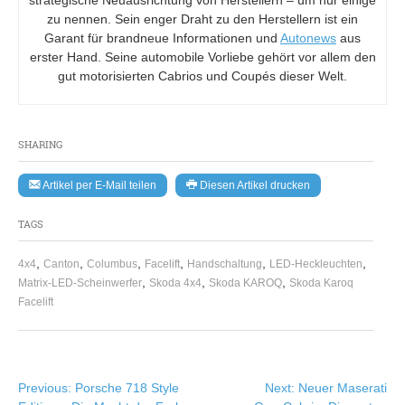
strategische Neuausrichtung von Herstellern – um nur einige
zu nennen. Sein enger Draht zu den Herstellern ist ein
Garant für brandneue Informationen und
Autonews
aus
erster Hand. Seine automobile Vorliebe gehört vor allem den
gut motorisierten Cabrios und Coupés dieser Welt.
SHARING
Artikel per E-Mail teilen
Diesen Artikel drucken
TAGS
,
,
,
,
,
,
4x4
Canton
Columbus
Facelift
Handschaltung
LED-Heckleuchten
,
,
,
Matrix-LED-Scheinwerfer
Skoda 4x4
Skoda KAROQ
Skoda Karoq
Facelift
Beitragsnavigation
Previous:
Porsche 718 Style
Next:
Neuer Maserati