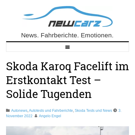
Skip
to
content
News. Fahrberichte. Emotionen.
NewCarz.de
Skoda Karoq Facelift im
Erstkontakt Test –
Solide Tugenden
Autonews
,
Autotests und Fahrberichte
,
Skoda Tests und News
3.
November 2022
Angelo Engel