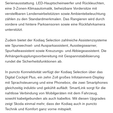
Serienausstattung. LED-Hauptscheinwerfer und Rückleuchten,
eine 3-Zonen-Klimaautomatik, beheizbare Vordersitze mit
verstellbaren Lendenwirbelstützen sowie Ambientebeleuchtung
zählen zu den Standardmerkmalen. Das Rangieren wird durch
vordere und hintere Parksensoren sowie eine Rückfahrkamera
unterstützt.
Zudem bietet der Kodiaq Selection zahlreiche Assistenzsysteme
wie Spurwechsel- und Ausparkassistent, Ausstiegswarner,
Spurhalteassistent sowie Kreuzungs- und Abbiegeassistent. Die
Anhängerkupplungsvorbereitung mit Gespannstabilisierung
rundet die Sicherheitsfunktionen ab.
In puncto Konnektivität verfügt der Kodiaq Selection über das
Digital Cockpit Plus, ein zehn Zoll großes Infotainment-Display
mit Sprachsteuerung und eine Phonebox, die zwei Smartphones
gleichzeitig induktiv und gekühlt auflädt. SmartLink sorgt für die
nahtlose Verbindung von Mobilgeräten mit dem Fahrzeug,
sowohl kabelgebunden als auch kabellos. Mit diesen Upgrades
zeigt Skoda einmal mehr, dass der Kodiaq auch in puncto
Technik und Komfort ganz vorne mitspielt.