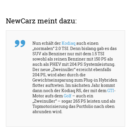
NewCarz meint dazu:
Nun erhält der
Kodiaq
auch einen
„normalen“ 2.0 TSI. Denn bislang gab es das
SUV als Benziner nur mit dem 1.5 TSI
sowohl als reinen Benziner mit 150 PS als
auch als PHEV mit 204 PS Systemleistung.
Der neue „Zweinuller“ erreicht ebenfalls
204 PS, wird aber durch die
Gewichtseinsparung zum Plug-in Hybriden
flotter auftreten. Im nächsten Jahr kommt
dann noch der Kodiaq RS, der mit dem
GTI
-
Motor aufs dem
Golf
– auch ein
„Zweinuller“ – sogar 265 PS leisten und als
Topmotorisierung das Portfolio nach oben
abrunden wird.