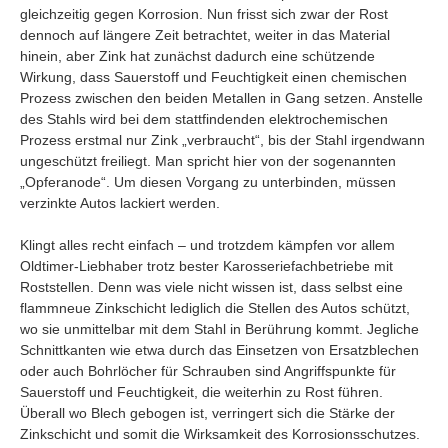
gleichzeitig gegen Korrosion. Nun frisst sich zwar der Rost
dennoch auf längere Zeit betrachtet, weiter in das Material
hinein, aber Zink hat zunächst dadurch eine schützende
Wirkung, dass Sauerstoff und Feuchtigkeit einen chemischen
Prozess zwischen den beiden Metallen in Gang setzen. Anstelle
des Stahls wird bei dem stattfindenden elektrochemischen
Prozess erstmal nur Zink „verbraucht“, bis der Stahl irgendwann
ungeschützt freiliegt. Man spricht hier von der sogenannten
„Opferanode“. Um diesen Vorgang zu unterbinden, müssen
verzinkte Autos lackiert werden.
Klingt alles recht einfach – und trotzdem kämpfen vor allem
Oldtimer-Liebhaber trotz bester Karosseriefachbetriebe mit
Roststellen. Denn was viele nicht wissen ist, dass selbst eine
flammneue Zinkschicht lediglich die Stellen des Autos schützt,
wo sie unmittelbar mit dem Stahl in Berührung kommt. Jegliche
Schnittkanten wie etwa durch das Einsetzen von Ersatzblechen
oder auch Bohrlöcher für Schrauben sind Angriffspunkte für
Sauerstoff und Feuchtigkeit, die weiterhin zu Rost führen.
Überall wo Blech gebogen ist, verringert sich die Stärke der
Zinkschicht und somit die Wirksamkeit des Korrosionsschutzes.