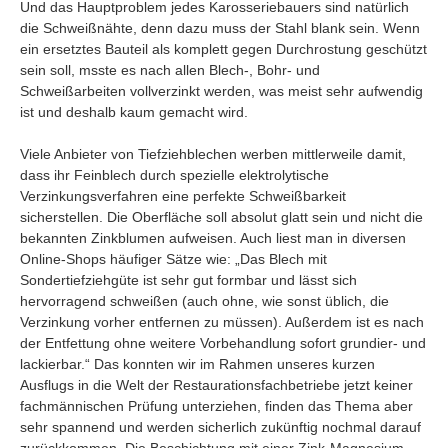
Und das Hauptproblem jedes Karosseriebauers sind natürlich
die Schweißnähte, denn dazu muss der Stahl blank sein. Wenn
ein ersetztes Bauteil als komplett gegen Durchrostung geschützt
sein soll, msste es nach allen Blech-, Bohr- und
Schweißarbeiten vollverzinkt werden, was meist sehr aufwendig
ist und deshalb kaum gemacht wird.
Viele Anbieter von Tiefziehblechen werben mittlerweile damit,
dass ihr Feinblech durch spezielle elektrolytische
Verzinkungsverfahren eine perfekte Schweißbarkeit
sicherstellen. Die Oberfläche soll absolut glatt sein und nicht die
bekannten Zinkblumen aufweisen. Auch liest man in diversen
Online-Shops häufiger Sätze wie: „Das Blech mit
Sondertiefziehgüte ist sehr gut formbar und lässt sich
hervorragend schweißen (auch ohne, wie sonst üblich, die
Verzinkung vorher entfernen zu müssen). Außerdem ist es nach
der Entfettung ohne weitere Vorbehandlung sofort grundier- und
lackierbar.“ Das konnten wir im Rahmen unseres kurzen
Ausflugs in die Welt der Restaurationsfachbetriebe jetzt keiner
fachmännischen Prüfung unterziehen, finden das Thema aber
sehr spannend und werden sicherlich zukünftig nochmal darauf
zurückkommen. Die Beschichtung mit einer Zink-Magnesium-