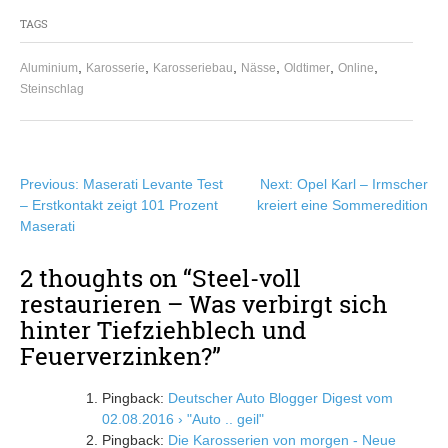
TAGS
,
,
,
,
,
,
Aluminium
Karosserie
Karosseriebau
Nässe
Oldtimer
Online
Steinschlag
Beitragsnavigation
Previous:
Maserati Levante Test
Next:
Opel Karl – Irmscher
– Erstkontakt zeigt 101 Prozent
kreiert eine Sommeredition
Maserati
2 thoughts on “
Steel-voll
restaurieren – Was verbirgt sich
hinter Tiefziehblech und
Feuerverzinken?
”
Pingback:
Deutscher Auto Blogger Digest vom
02.08.2016 › "Auto .. geil"
Pingback:
Die Karosserien von morgen - Neue