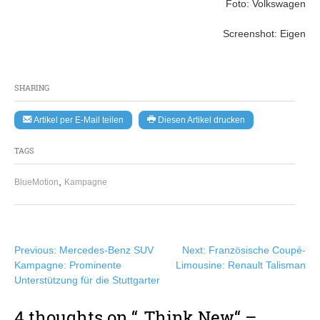
Foto: Volkswagen
Screenshot: Eigen
SHARING
Artikel per E-Mail teilen
Diesen Artikel drucken
TAGS
,
BlueMotion
Kampagne
Beitragsnavigation
Previous:
Mercedes-Benz SUV
Next:
Französische Coupé-
Kampagne: Prominente
Limousine: Renault Talisman
Unterstützung für die Stuttgarter
4 thoughts on “
„Think New“ –