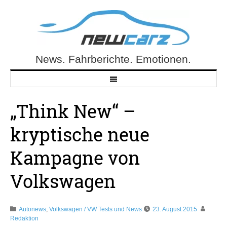
Skip
to
content
News. Fahrberichte. Emotionen.
NewCarz.de
„Think New“ –
kryptische neue
Kampagne von
Volkswagen
Autonews
,
Volkswagen / VW Tests und News
23. August 2015
Redaktion