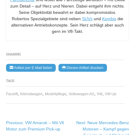
zum Detail – auf Herz und Nieren. Dabei entgeht ihm nichts.
Seine Objektivität bewahrt er dabei kompromisslos.
Robertos Spezialgebiete sind neben
SUVs
und
Kombis
die
alternativen Antriebskonzepte. Sein Herz schlägt aber auch
gern im V8-Takt.
SHARING
Artikel per E-Mail teilen
Diesen Artikel drucken
TAGS
,
,
,
,
,
Facelift
Kleinstwagen
Modellpflege
Volkswagen AG
VW
VW Up
Beitragsnavigation
Previous:
VW Amarok – Mit V6
Next:
Neue Mercedes-Benz
Motor zum Premium Pick-up
Motoren – Kampf gegen