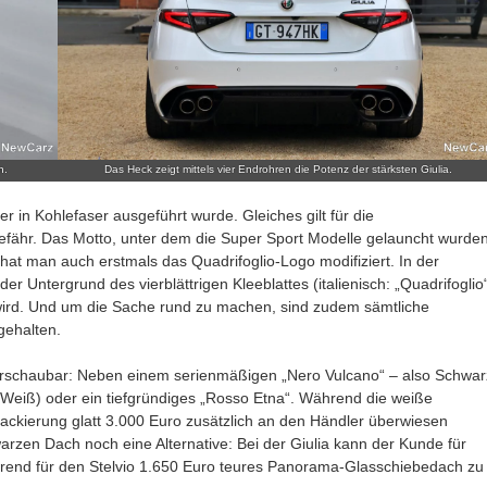
n.
Das Heck zeigt mittels vier Endrohren die Potenz der stärksten Giulia.
r in Kohlefaser ausgeführt wurde. Gleiches gilt für die
fähr. Das Motto, unter dem die Super Sport Modelle gelauncht wurden
at man auch erstmals das Quadrifoglio-Logo modifiziert. In der
er Untergrund des vierblättrigen Kleeblattes (italienisch: „Quadrifoglio
ird. Und um die Sache rund zu machen, sind zudem sämtliche
gehalten.
erschaubar: Neben einem serienmäßigen „Nero Vulcano“ – also Schwar
 (Weiß) oder ein tiefgründiges „Rosso Etna“. Während die weiße
lackierung glatt 3.000 Euro zusätzlich an den Händler überwiesen
rzen Dach noch eine Alternative: Bei der Giulia kann der Kunde für
hrend für den Stelvio 1.650 Euro teures Panorama-Glasschiebedach zu