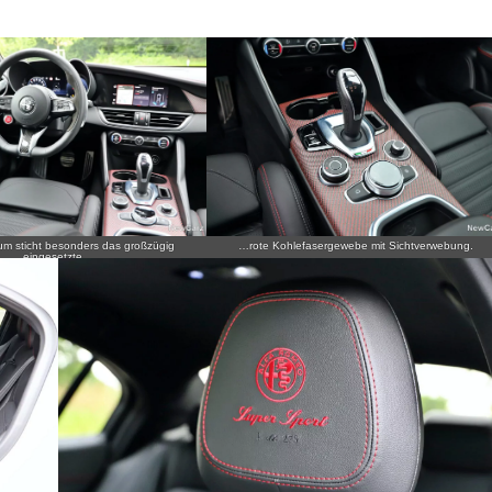
um sticht besonders das großzügig
…rote Kohlefasergewebe mit Sichtverwebung.
eingesetzte…