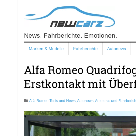
Skip
to
content
News. Fahrberichte. Emotionen.
NewCarz.de
Marken & Modelle
Fahrberichte
Autonews
Alfa Romeo Quadrifog
Erstkontakt mit Überf
Alfa Romeo Tests und News
,
Autonews
,
Autotests und Fahrberich