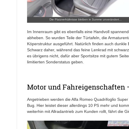
Die Platzverhältnisse bleiben in Summe unverändert…
Im Innenraum gibt es ebenfalls eine Handvoll spannend
abheben. So wurden Teile der Türtafeln, die Armaturenta
Köperstruktur ausgeführt. Natürlich finden auch dunk
Schwarz daher, während das feine Lenkrad mit schwarze
es übrigens nicht, dafür aber Sportsitze mit gutem Seit
limitierten Sonderstatus geben.
Motor und Fahreigenschaften –
Angetrieben werden die Alfa Romeo Quadrifoglio Super 
Bug. Hier leistet dieser allerdings 10 PS mehr und ko
weiterhin mit Allradantrieb zum Kunden rollt, fährt die Giu