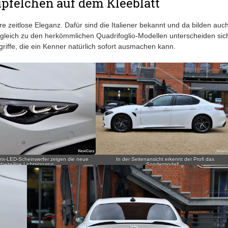
Tüpfelchen auf dem Kleeblatt
e zeitlose Eleganz. Dafür sind die Italiener bekannt und da bilden auc
gleich zu den herkömmlichen Quadrifoglio-Modellen unterscheiden sic
griffe, die ein Kenner natürlich sofort ausmachen kann.
rix-LED-Scheinwerfer zeigen die neue
In der Seitenansicht erkennt der Profi das
dreiteilige Lichtsignatur.
Sondermodell…