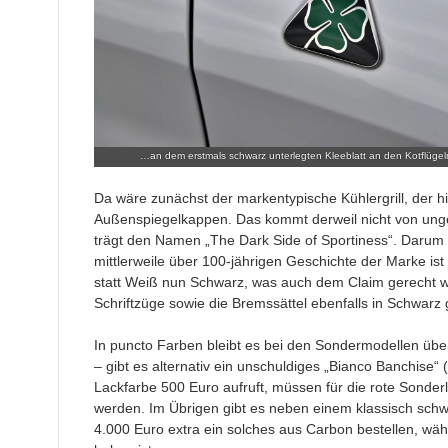
…an dem erstmals schwarz unterlegten Kleeblatt an den Kotflügel
Da wäre zunächst der markentypische Kühlergrill, der hie
Außenspiegelkappen. Das kommt derweil nicht von unge
trägt den Namen „The Dark Side of Sportiness“. Darum h
mittlerweile über 100-jährigen Geschichte der Marke ist d
statt Weiß nun Schwarz, was auch dem Claim gerecht w
Schriftzüge sowie die Bremssättel ebenfalls in Schwarz 
In puncto Farben bleibt es bei den Sondermodellen üb
– gibt es alternativ ein unschuldiges „Bianco Banchise“
Lackfarbe 500 Euro aufruft, müssen für die rote Sonder
werden. Im Übrigen gibt es neben einem klassisch schwa
4.000 Euro extra ein solches aus Carbon bestellen, wä