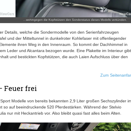
…wohingegen die Kopfstützen den Sonderstatus dieses Modells verkünden.
er Details, welche die Sondermodelle von den Serienfahrzeugen
fel und der Mitteltunnel in dunkelroter Kohlefaser mit offenliegender
le Elemente ihren Weg in den Innenraum. So kommt der Dachhimmel in
m Leder und Alcantara bezogen wurde. Eine Plakette im Interieur gibt
enhalt und bestickten Kopfstützen, die auch Laien Aufschluss über den
Zum Seitenanfa
 Feuer frei
Sport Modelle von bereits bekannten 2,9 Liter großen Sechszylinder i
mmt so auf beeindruckende 520 Pferdestärken. Während der Stelvio
lia nur mit Heckantrieb vor. Also bleibt quasi fast alles beim Alten.