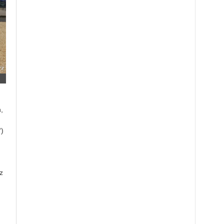
,
“)
z