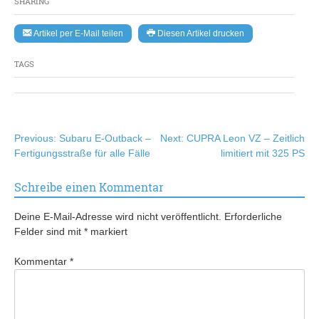
SHARING
Artikel per E-Mail teilen
Diesen Artikel drucken
TAGS
Beitragsnavigation
Previous:
Subaru E-Outback –
Next:
CUPRA Leon VZ – Zeitlich
Fertigungsstraße für alle Fälle
limitiert mit 325 PS
Schreibe einen Kommentar
Deine E-Mail-Adresse wird nicht veröffentlicht.
Erforderliche
Felder sind mit
*
markiert
Kommentar
*