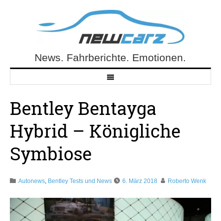
Skip
to
content
News. Fahrberichte. Emotionen.
NewCarz.de
Bentley Bentayga
Hybrid – Königliche
Symbiose
Autonews
,
Bentley Tests und News
6. März 2018
Roberto Wenk