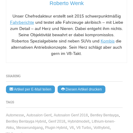
Roberto Wenk
Unser Chefredakteur erstellt seit 2015 schwerpunktmäßig
Fahrberichte
und testet alle Fahrzeuge akribisch – mit Liebe
zum Detail – auf Herz und Nieren. Dabei entgeht ihm nichts.
Seine Objektivität bewahrt er dabei kompromisslos.
Robertos Spezialgebiete sind neben SUVs und
Kombis
die
alternativen Antriebskonzepte. Sein Herz schlägt aber auch
gern im V8-Takt.
SHARING
Artikel per E-Mail teilen
Diesen Artikel drucken
TAGS
,
,
,
,
Automesse
Autosalon Genf
Autosalon Genf 2018
Bentley Bentayga
,
,
,
Bentley Bentayga Hybrid
Genf 2018
Hybridmodell
Lithium-Ionen-
,
,
,
,
,
,
Akku
Messerundgang
Plugin Hybrid
V6
V6 Turbo
Vollhybrid