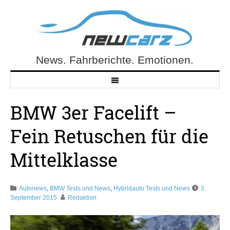
Skip
to
content
News. Fahrberichte. Emotionen.
NewCarz.de
BMW 3er Facelift –
Fein Retuschen für die
Mittelklasse
Autonews
,
BMW Tests und News
,
Hybridauto Tests und News
3.
September 2015
Redaktion