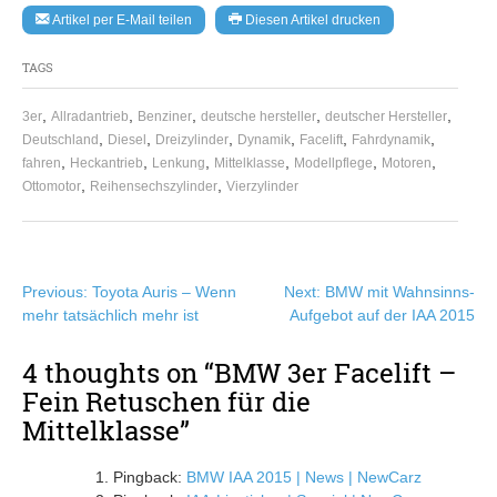
Artikel per E-Mail teilen
Diesen Artikel drucken
TAGS
,
,
,
,
,
3er
Allradantrieb
Benziner
deutsche hersteller
deutscher Hersteller
,
,
,
,
,
,
Deutschland
Diesel
Dreizylinder
Dynamik
Facelift
Fahrdynamik
,
,
,
,
,
,
fahren
Heckantrieb
Lenkung
Mittelklasse
Modellpflege
Motoren
,
,
Ottomotor
Reihensechszylinder
Vierzylinder
Beitragsnavigation
Previous:
Toyota Auris – Wenn
Next:
BMW mit Wahnsinns-
mehr tatsächlich mehr ist
Aufgebot auf der IAA 2015
4 thoughts on “
BMW 3er Facelift –
Fein Retuschen für die
Mittelklasse
”
Pingback:
BMW IAA 2015 | News | NewCarz