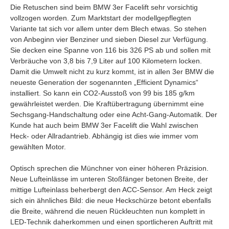
Die Retuschen sind beim BMW 3er Facelift sehr vorsichtig
vollzogen worden. Zum Marktstart der modellgepflegten
Variante tat sich vor allem unter dem Blech etwas. So stehen
von Anbeginn vier Benziner und sieben Diesel zur Verfügung.
Sie decken eine Spanne von 116 bis 326 PS ab und sollen mit
Verbräuche von 3,8 bis 7,9 Liter auf 100 Kilometern locken.
Damit die Umwelt nicht zu kurz kommt, ist in allen 3er BMW die
neueste Generation der sogenannten „Efficient Dynamics“
installiert. So kann ein CO2-Ausstoß von 99 bis 185 g/km
gewährleistet werden. Die Kraftübertragung übernimmt eine
Sechsgang-Handschaltung oder eine Acht-Gang-Automatik. Der
Kunde hat auch beim BMW 3er Facelift die Wahl zwischen
Heck- oder Allradantrieb. Abhängig ist dies wie immer vom
gewählten Motor.
Optisch sprechen die Münchner von einer höheren Präzision.
Neue Lufteinlässe im unteren Stoßfänger betonen Breite, der
mittige Lufteinlass beherbergt den ACC-Sensor. Am Heck zeigt
sich ein ähnliches Bild: die neue Heckschürze betont ebenfalls
die Breite, während die neuen Rückleuchten nun komplett in
LED-Technik daherkommen und einen sportlicheren Auftritt mit