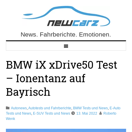
Skip
to
content
News. Fahrberichte. Emotionen.
NewCarz.de
BMW iX xDrive50 Test
– Ionentanz auf
Bayrisch
Autonews
,
Autotests und Fahrberichte
,
BMW Tests und News
,
E-Auto
Tests und News
,
E-SUV Tests und News
13. Mai 2022
Roberto
Wenk