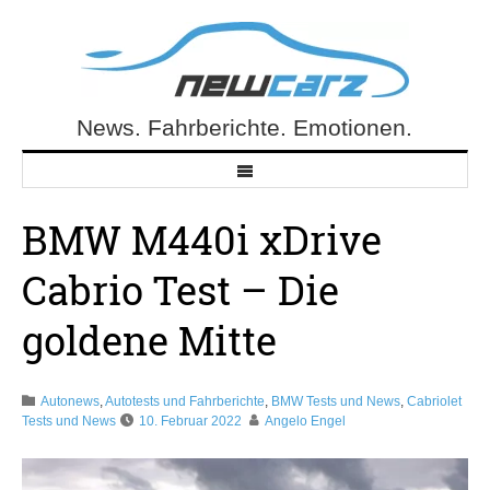
Skip
to
content
News. Fahrberichte. Emotionen.
NewCarz.de
BMW M440i xDrive
Cabrio Test – Die
goldene Mitte
Autonews
,
Autotests und Fahrberichte
,
BMW Tests und News
,
Cabriolet
Tests und News
10. Februar 2022
Angelo Engel