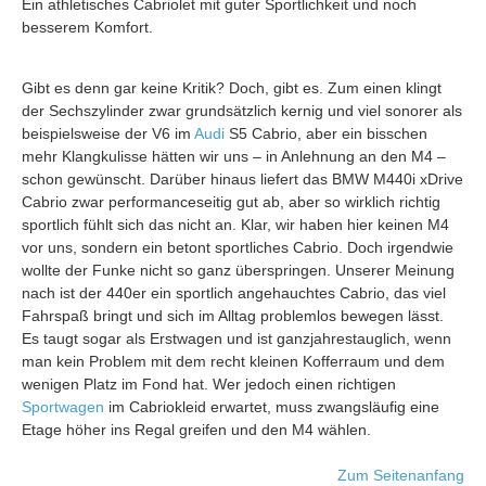
Ein athletisches Cabriolet mit guter Sportlichkeit und noch
besserem Komfort.
Gibt es denn gar keine Kritik? Doch, gibt es. Zum einen klingt
der Sechszylinder zwar grundsätzlich kernig und viel sonorer als
beispielsweise der V6 im
Audi
S5 Cabrio, aber ein bisschen
mehr Klangkulisse hätten wir uns – in Anlehnung an den M4 –
schon gewünscht. Darüber hinaus liefert das BMW M440i xDrive
Cabrio zwar performanceseitig gut ab, aber so wirklich richtig
sportlich fühlt sich das nicht an. Klar, wir haben hier keinen M4
vor uns, sondern ein betont sportliches Cabrio. Doch irgendwie
wollte der Funke nicht so ganz überspringen. Unserer Meinung
nach ist der 440er ein sportlich angehauchtes Cabrio, das viel
Fahrspaß bringt und sich im Alltag problemlos bewegen lässt.
Es taugt sogar als Erstwagen und ist ganzjahrestauglich, wenn
man kein Problem mit dem recht kleinen Kofferraum und dem
wenigen Platz im Fond hat. Wer jedoch einen richtigen
Sportwagen
im Cabriokleid erwartet, muss zwangsläufig eine
Etage höher ins Regal greifen und den M4 wählen.
Zum Seitenanfang