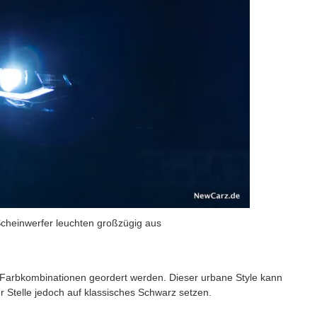
Scheinwerfer leuchten großzügig aus
 Farbkombinationen geordert werden. Dieser urbane Style kann
 Stelle jedoch auf klassisches Schwarz setzen.