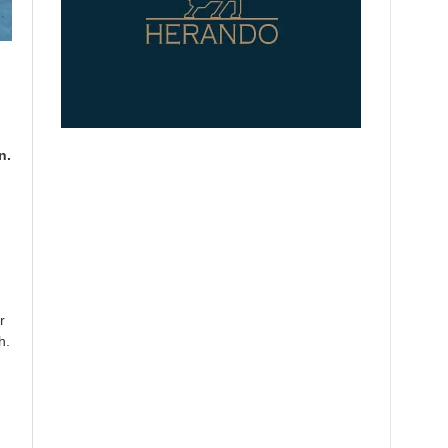
n.
r
h.