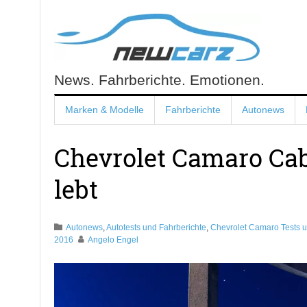
Skip
to
content
News. Fahrberichte. Emotionen.
NewCarz.de
Marken & Modelle
Fahrberichte
Autonews
Chevrolet Camaro Cab
lebt
Autonews
,
Autotests und Fahrberichte
,
Chevrolet Camaro Tests 
2016
Angelo Engel