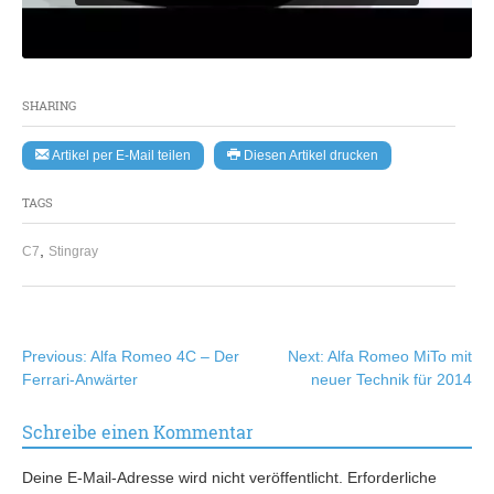
SHARING
Artikel per E-Mail teilen
Diesen Artikel drucken
TAGS
,
C7
Stingray
Beitragsnavigation
Previous:
Alfa Romeo 4C – Der
Next:
Alfa Romeo MiTo mit
Ferrari-Anwärter
neuer Technik für 2014
Schreibe einen Kommentar
Deine E-Mail-Adresse wird nicht veröffentlicht.
Erforderliche