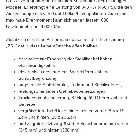
Die C7 verfügt über den stärksten Basismotor aller bisherigen
Modelle. Er erbringt eine Leistung von 343 kW (460 PS), die den
Ami in knapp 4sek von 0 auf 100km/h katapultieren. Auch das
maximale Drehmoment kann sich sehen lassen: 630
Newtonmeter bei 4.600 1/min.
Zusätzlich sorgt das Performancepaket mit der Bezeichnung
„Z51“ dafür, dass keine Wünsche offen bleiben:
Aeropaket zur Erhöhung der Stabilität bei hohen
Geschwindigkeiten,
elektronisch gesteuertem Sperrdifferenzial und
Schlupfbegrenzung,
angepasste Stoßdämpfer, Federn und Stabilisatoren,
leistungsorientierten Getriebeübersetzungen,
Trockensumpfschmierung, Kühlung für Differenzial- und
Getriebe,
vergrößerten Rad-/Reifendimensionen vorne (8,5 x 19
Zoll) und hinten (10 x 20 Zoll)
und zu guter letzt vergrößerten Scheibenbremsen vorne
(345 mm) und hinten (338 mm)