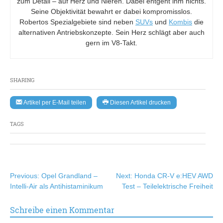
zum Detail – auf Herz und Nieren. Dabei entgeht ihm nichts.
Seine Objektivität bewahrt er dabei kompromisslos.
Robertos Spezialgebiete sind neben
SUVs
und
Kombis
die
alternativen Antriebskonzepte. Sein Herz schlägt aber auch
gern im V8-Takt.
SHARING
Artikel per E-Mail teilen
Diesen Artikel drucken
TAGS
Beitragsnavigation
Previous:
Opel Grandland –
Next:
Honda CR-V e:HEV AWD
Intelli-Air als Antihistaminikum
Test – Teilelektrische Freiheit
Schreibe einen Kommentar