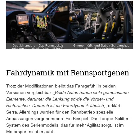
Deutlich anders – Das Renncockpit
Gitterrohrkäfig und Sabelt-Schalensitze
zeigt nur das absolut Wesentliche für
– auch der Rest ist Motorsport in
den Einsatz auf dem Track.
Reinstform.
Fahrdynamik mit Rennsportgenen
Trotz der Modifikationen bleibt das Fahrgefühl in beiden
Versionen vergleichbar. „
Beide Autos haben viele gemeinsame
Elemente, darunter die Lenkung sowie die Vorder- und
Hinterachse. Dadurch ist die Fahrdynamik ähnlich
„, erklärt
Serra. Allerdings wurden für den Rennbetrieb spezielle
Anpassungen vorgenommen. Ein Beispiel: Das Torque-Splitter-
System des Serienmodells, das für mehr Agilität sorgt, ist im
Motorsport nicht erlaubt.