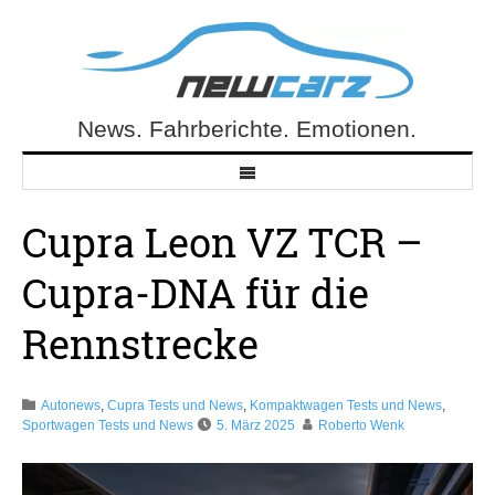
Skip
to
content
News. Fahrberichte. Emotionen.
NewCarz.de
Cupra Leon VZ TCR –
Cupra-DNA für die
Rennstrecke
Autonews
,
Cupra Tests und News
,
Kompaktwagen Tests und News
,
Sportwagen Tests und News
5. März 2025
Roberto Wenk