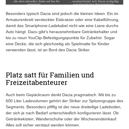
…die dem aktuellen State od the Art
…verabschiedet sich Dacia endgültig
entspricht…
vom klassischen Pragmatismus.
Besonders typisch Dacia sind jedoch die kleinen Ideen. Ein im
Armaturenbrett versteckter Eiskratzer oder eine Kabelführung,
damit das Smartphone-Ladekabel nicht wie eine Liane durchs
Auto hängt. Dazu gibt’s herausnehmbare Getränkehalter und
bis zu neun YouClip-Befestigungspunkte für Zubehör. Sogar
eine Decke, die sich gleichzeitig als Spielmatte für Kinder
verwenden lässt, ist an Bord des Dacia Striker.
Platz satt für Familien und
Freizeitabenteurer
Auch beim Gepäckraum denkt Dacia pragmatisch. Mit bis zu
600 Liter Ladevolumen gehört der Striker zur Spitzengruppe des
Segments. Besonders pfiffig ist der neue dreiteilige Ladeboden,
der sich je nach Bedarf unterschiedlich konfigurieren lässt. Ob
Getränkekisten, Wanderschuhe oder der Wochenendeinkauf:
Alles soll sicher verstaut werden können.