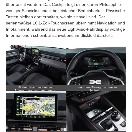
überrascht werden. Das Cockpit folgt einer klaren Philosophie:
weniger Schnickschnack bei einfacher Bedeinbarkeit. Physische
Tasten bleiben dort erhalten, wo sie sinnvoll sind. Der
serienmäßige 10,1-Zoll-Touchscreen übernimmt Navigation und
Infotainment, während das neue LightVisio-Fahrdisplay wichtige
Informationen scheinbar schwebend im Blickfeld darstellt.
Mit der bislang modernsten
…und dem Einzug modernster
Aufmachung des Innenraums…
Technik…