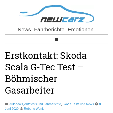
Skip
to
content
News. Fahrberichte. Emotionen.
NewCarz.de
Erstkontakt: Skoda
Scala G-Tec Test –
Böhmischer
Gasarbeiter
Autonews
,
Autotests und Fahrberichte
,
Skoda Tests und News
8.
Juni 2020
Roberto Wenk