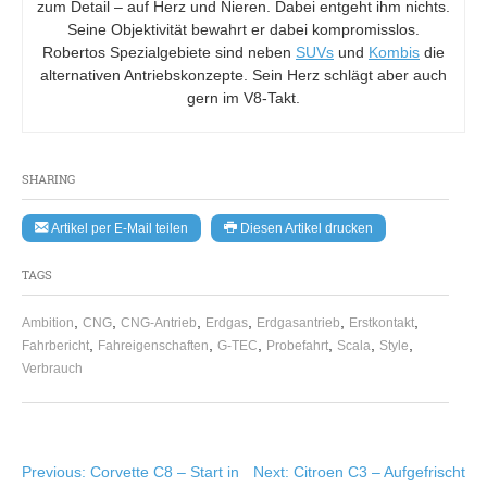
zum Detail – auf Herz und Nieren. Dabei entgeht ihm nichts.
Seine Objektivität bewahrt er dabei kompromisslos.
Robertos Spezialgebiete sind neben
SUVs
und
Kombis
die
alternativen Antriebskonzepte. Sein Herz schlägt aber auch
gern im V8-Takt.
SHARING
Artikel per E-Mail teilen
Diesen Artikel drucken
TAGS
,
,
,
,
,
,
Ambition
CNG
CNG-Antrieb
Erdgas
Erdgasantrieb
Erstkontakt
,
,
,
,
,
,
Fahrbericht
Fahreigenschaften
G-TEC
Probefahrt
Scala
Style
Verbrauch
Beitragsnavigation
Previous:
Corvette C8 – Start in
Next:
Citroen C3 – Aufgefrischt