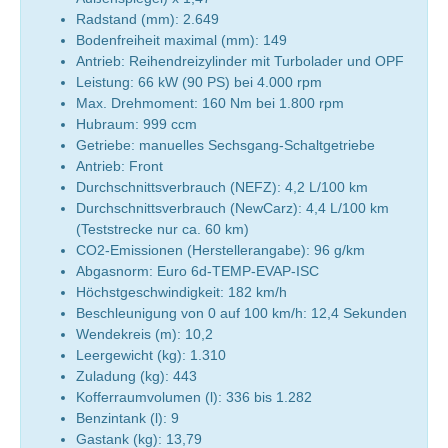
Radstand (mm): 2.649
Bodenfreiheit maximal (mm): 149
Antrieb: Reihendreizylinder mit Turbolader und OPF
Leistung: 66 kW (90 PS) bei 4.000 rpm
Max. Drehmoment: 160 Nm bei 1.800 rpm
Hubraum: 999 ccm
Getriebe: manuelles Sechsgang-Schaltgetriebe
Antrieb: Front
Durchschnittsverbrauch (NEFZ): 4,2 L/100 km
Durchschnittsverbrauch (NewCarz): 4,4 L/100 km
(Teststrecke nur ca. 60 km)
CO2-Emissionen (Herstellerangabe): 96 g/km
Abgasnorm: Euro 6d-TEMP-EVAP-ISC
Höchstgeschwindigkeit: 182 km/h
Beschleunigung von 0 auf 100 km/h: 12,4 Sekunden
Wendekreis (m): 10,2
Leergewicht (kg): 1.310
Zuladung (kg): 443
Kofferraumvolumen (l): 336 bis 1.282
Benzintank (l): 9
Gastank (kg): 13,79