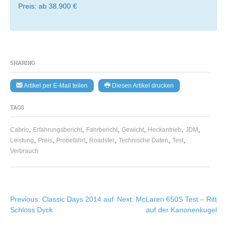
Preis: ab 38.900 €
SHARING
Artikel per E-Mail teilen
Diesen Artikel drucken
TAGS
,
,
,
,
,
,
Cabrio
Erfahrungsbericht
Fahrbericht
Gewicht
Heckantrieb
JDM
,
,
,
,
,
,
Leistung
Preis
Probefahrt
Roadster
Technische Daten
Test
Verbrauch
Beitragsnavigation
Previous:
Classic Days 2014 auf
Next:
McLaren 650S Test – Ritt
Schloss Dyck
auf der Kanonenkugel