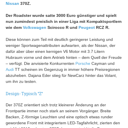
Nissan
370Z.
Der Roadster wurde satte 3000 Euro günstiger und spielt
nun zumindest preislich in einer Liga mit Kompaktsportlern
wie dem
Volkswagen
Scirocco R und
Peugeot
RCZ R.
Diese können zum Teil mit deutlich geringerer Leistung und
weniger Sportwagenattributen aufwarten, als der Nissan, der
dafür aber über einen kernigen V6 Motor mit 3.7 Litern
Hubraum vorne und dem Antrieb hinten – dem Quell der Freude
– verfügt. Die anvisierte Konkurrenten
Porsche
Cayman und
Audi
TT scheinen im Gegenzug in immer höhere Preisregionen
abzuheben. Dajana Eder stieg für NewCarz hinter das Volant,
um ihn zu testen.
Design- Typisch “Z“
Der 370Z orientiert sich trotz kleinerer Änderung an der
Frontpartie immer noch stark an seinem Vorgänger. Breite
Backen, Z-förmige Leuchten und eine optisch etwas runder
gewordene Front mit integriertem LED-Tagfahrlicht, zierten den