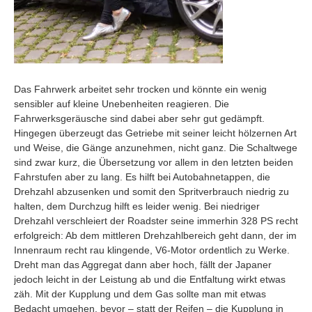
Das Fahrwerk arbeitet sehr trocken und könnte ein wenig
sensibler auf kleine Unebenheiten reagieren. Die
Fahrwerksgeräusche sind dabei aber sehr gut gedämpft.
Hingegen überzeugt das Getriebe mit seiner leicht hölzernen Art
und Weise, die Gänge anzunehmen, nicht ganz. Die Schaltwege
sind zwar kurz, die Übersetzung vor allem in den letzten beiden
Fahrstufen aber zu lang. Es hilft bei Autobahnetappen, die
Drehzahl abzusenken und somit den Spritverbrauch niedrig zu
halten, dem Durchzug hilft es leider wenig. Bei niedriger
Drehzahl verschleiert der Roadster seine immerhin 328 PS recht
erfolgreich: Ab dem mittleren Drehzahlbereich geht dann, der im
Innenraum recht rau klingende, V6-Motor ordentlich zu Werke.
Dreht man das Aggregat dann aber hoch, fällt der Japaner
jedoch leicht in der Leistung ab und die Entfaltung wirkt etwas
zäh. Mit der Kupplung und dem Gas sollte man mit etwas
Bedacht umgehen, bevor – statt der Reifen – die Kupplung in