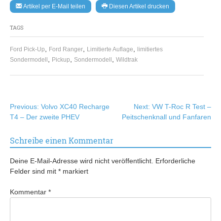
Artikel per E-Mail teilen
Diesen Artikel drucken
TAGS
,
,
,
Ford Pick-Up
Ford Ranger
Limitierte Auflage
limitiertes
,
,
,
Sondermodell
Pickup
Sondermodell
Wildtrak
Beitragsnavigation
Previous:
Volvo XC40 Recharge
Next:
VW T-Roc R Test –
T4 – Der zweite PHEV
Peitschenknall und Fanfaren
Schreibe einen Kommentar
Deine E-Mail-Adresse wird nicht veröffentlicht.
Erforderliche
Felder sind mit
*
markiert
Kommentar
*