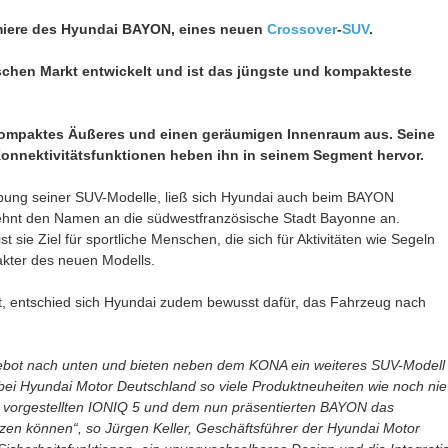
emiere des Hyundai BAYON, eines neuen
Crossover
-
SUV
.
chen Markt entwickelt und ist das jüngste und kompakteste
kompaktes Äußeres und einen geräumigen Innenraum aus. Seine
onnektivitätsfunktionen heben ihn in seinem Segment hervor.
ebung seiner SUV-Modelle, ließ sich Hyundai auch beim BAYON
d lehnt den Namen an die südwestfranzösische Stadt Bayonne an.
 sie Ziel für sportliche Menschen, die sich für Aktivitäten wie Segeln
kter des neuen Modells.
t, entschied sich Hyundai zudem bewusst dafür, das Fahrzeug nach
bot nach unten und bieten neben dem KONA ein weiteres SUV-Modell
ei Hyundai Motor Deutschland so viele Produktneuheiten wie noch nie
ich vorgestellten IONIQ 5 und dem nun präsentierten BAYON das
tzen können“, so Jürgen Keller, Geschäftsführer der Hyundai Motor