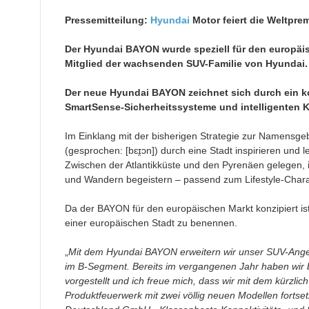
Pressemitteilung:
Hyundai
Motor feiert die Weltpr
Der Hyundai BAYON wurde speziell für den europäis
Mitglied der wachsenden SUV-Familie von Hyundai.
Der neue Hyundai BAYON zeichnet sich durch ein 
SmartSense-Sicherheitssysteme und intelligenten K
Im Einklang mit der bisherigen Strategie zur Namensg
(gesprochen: [bɛɪ̯ɔn]) durch eine Stadt inspirieren un
Zwischen der Atlantikküste und den Pyrenäen gelegen, ist
und Wandern begeistern – passend zum Lifestyle-Chara
Da der BAYON für den europäischen Markt konzipiert is
einer europäischen Stadt zu benennen.
„
Mit dem Hyundai BAYON erweitern wir unser SUV-Ange
im B-Segment. Bereits im vergangenen Jahr haben wir b
vorgestellt und ich freue mich, dass wir mit dem kürzl
Produktfeuerwerk mit zwei völlig neuen Modellen fortse