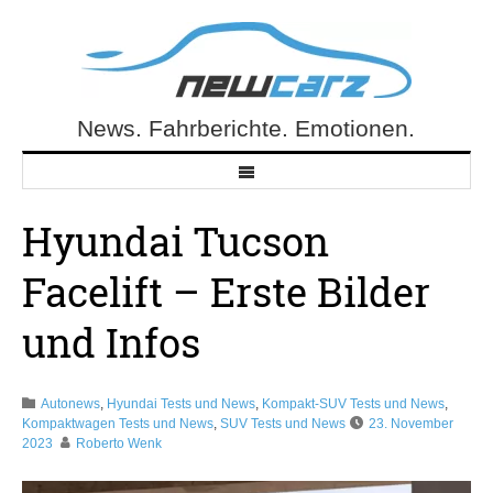
Skip
to
content
News. Fahrberichte. Emotionen.
NewCarz.de
Hyundai Tucson
Facelift – Erste Bilder
und Infos
Autonews
,
Hyundai Tests und News
,
Kompakt-SUV Tests und News
,
Kompaktwagen Tests und News
,
SUV Tests und News
23. November
2023
Roberto Wenk