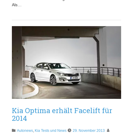
Als…
Kia Optima erhält Facelift für
2014
Autonews
,
Kia Tests und News
29. November 2013