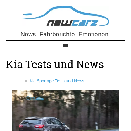
Skip
to
content
News. Fahrberichte. Emotionen.
NewCarz.de
Kia Tests und News
Kia Sportage Tests und News