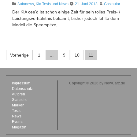
Autonews
,
Kia Tests und News
21. Juni 2013
Gastautor
Der KIA cee'd ist schon einige Zeit für sein tolles Preis- /
Leistungsverhälntnis bekannt, bisher jedoch fehlte dem
Modell die Speerspitze,…
Vorherige
1
…
9
10
11
Impressum
Copyright © 2026 by NewCarz.de
Datenschutz
Autoren
Startseite
Marken
Tests
News
Events
Magazin