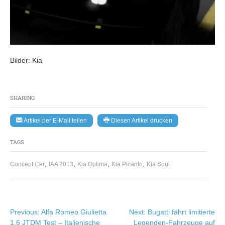
Bilder: Kia
SHARING
Artikel per E-Mail teilen
Diesen Artikel drucken
TAGS
,
,
,
,
Concept Car
IAA 2013
Kia Optima
Kia Picanto
Kia Soul
Beitragsnavigation
Previous:
Alfa Romeo Giulietta
Next:
Bugatti fährt limitierte
1.6 JTDM Test – Italienische
Legenden-Fahrzeuge auf