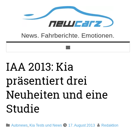
Skip
to
content
News. Fahrberichte. Emotionen.
NewCarz.de
IAA 2013: Kia
präsentiert drei
Neuheiten und eine
Studie
Autonews
,
Kia Tests und News
17. August 2013
Redaktion