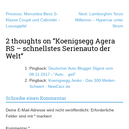
Beitragsnavigation
Previous:
Mercedes-Benz S-
Next:
Lamborghini Terzo
Klasse Coupé und Cabriolet –
Millennio – Hypercar unter
Luxusgipfel
Strom
2 thoughts on “
Koenigsegg Agera
RS – schnellstes Serienauto der
Welt
”
Pingback:
Deutscher Auto Blogger Digest vom
08.11.2017 › "Auto .. geil"
Pingback:
Koenigsegg Jesko - Das 300-Meilen-
Schwert - NewCarz.de
Schreibe einen Kommentar
Deine E-Mail-Adresse wird nicht veröffentlicht.
Erforderliche
Felder sind mit
*
markiert
Kommentar
*