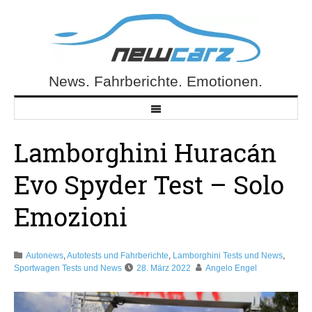
Skip
to
content
News. Fahrberichte. Emotionen.
NewCarz.de
Lamborghini Huracán
Evo Spyder Test – Solo
Emozioni
Autonews
,
Autotests und Fahrberichte
,
Lamborghini Tests und News
,
Sportwagen Tests und News
28. März 2022
Angelo Engel