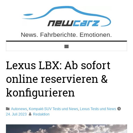
Skip
to
content
News. Fahrberichte. Emotionen.
NewCarz.de
Lexus LBX: Ab sofort
online reservieren &
konfigurieren
Autonews
,
Kompakt-SUV Tests und News
,
Lexus Tests und News
24. Juli 2023
Redaktion