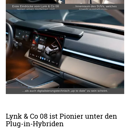
Erste Eindrücke vom Lynk & Co 08
…Innenraum des
SUVs
, welches
zeigen einen modernen und
sowohl ausstattungs-…
stilsicheren…
…als auch digitalisierungstechnisch „up to date“ zu sein scheint.
Lynk & Co 08 ist Pionier unter den
Plug-in-Hybriden