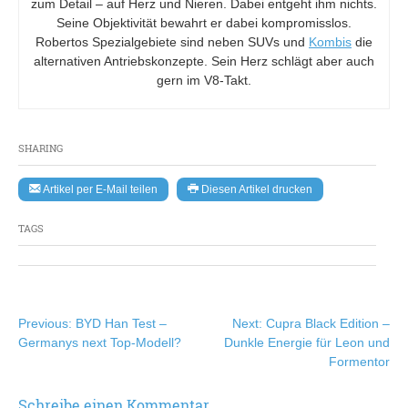
zum Detail – auf Herz und Nieren. Dabei entgeht ihm nichts.
Seine Objektivität bewahrt er dabei kompromisslos.
Robertos Spezialgebiete sind neben SUVs und
Kombis
die
alternativen Antriebskonzepte. Sein Herz schlägt aber auch
gern im V8-Takt.
SHARING
Artikel per E-Mail teilen
Diesen Artikel drucken
TAGS
Beitragsnavigation
Previous:
BYD Han Test –
Next:
Cupra Black Edition –
Germanys next Top-Modell?
Dunkle Energie für Leon und
Formentor
Schreibe einen Kommentar