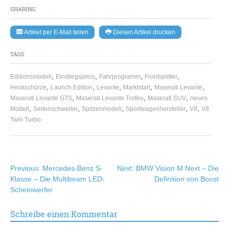
SHARING
Artikel per E-Mail teilen
Diesen Artikel drucken
TAGS
,
,
,
,
Editionsmodell
Einstiegspreis
Fahrprogramm
Frontsplitter
,
,
,
,
,
Heckschürze
Launch Edition
Levante
Marktstart
Maserati Levante
,
,
,
Maserati Levante GTS
Maserati Levante Trofeo
Maserati SUV
neues
,
,
,
,
,
Modell
Seitenschweller
Spitzenmodell
Sportwagenhersteller
V8
V8
Twin Turbo
Beitragsnavigation
Previous:
Mercedes-Benz S-
Next:
BMW Vision M Next – Die
Klasse – Die Multibeam LED-
Definition von Boost
Scheinwerfer
Schreibe einen Kommentar