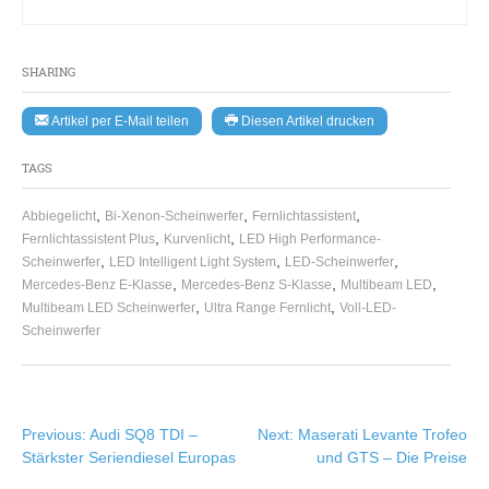
SHARING
Artikel per E-Mail teilen
Diesen Artikel drucken
TAGS
,
,
,
Abbiegelicht
Bi-Xenon-Scheinwerfer
Fernlichtassistent
,
,
Fernlichtassistent Plus
Kurvenlicht
LED High Performance-
,
,
,
Scheinwerfer
LED Intelligent Light System
LED-Scheinwerfer
,
,
,
Mercedes-Benz E-Klasse
Mercedes-Benz S-Klasse
Multibeam LED
,
,
Multibeam LED Scheinwerfer
Ultra Range Fernlicht
Voll-LED-
Scheinwerfer
Beitragsnavigation
Previous:
Audi SQ8 TDI –
Next:
Maserati Levante Trofeo
Stärkster Seriendiesel Europas
und GTS – Die Preise