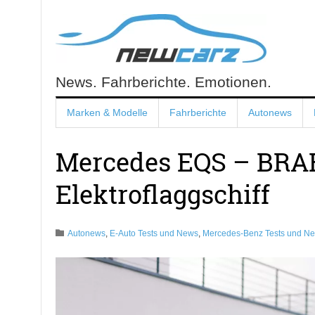
Skip
to
content
News. Fahrberichte. Emotionen.
NewCarz.de
Marken & Modelle
Fahrberichte
Autonews
Mercedes EQS – BRAB
Elektroflaggschiff
Autonews
,
E-Auto Tests und News
,
Mercedes-Benz Tests und N