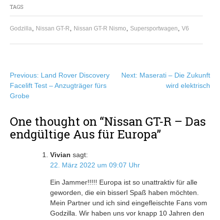
TAGS
,
,
,
,
Godzilla
Nissan GT-R
Nissan GT-R Nismo
Supersportwagen
V6
Beitragsnavigation
Previous:
Land Rover Discovery
Next:
Maserati – Die Zukunft
Facelift Test – Anzugträger fürs
wird elektrisch
Grobe
One thought on “
Nissan GT-R – Das
endgültige Aus für Europa
”
Vivian
sagt:
22. März 2022 um 09:07 Uhr
Ein Jammer!!!!! Europa ist so unattraktiv für alle
geworden, die ein bisserl Spaß haben möchten.
Mein Partner und ich sind eingefleischte Fans vom
Godzilla. Wir haben uns vor knapp 10 Jahren den