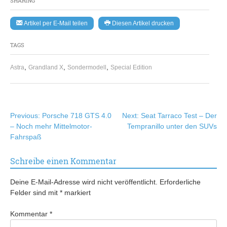
SHARING
Artikel per E-Mail teilen
Diesen Artikel drucken
TAGS
,
,
,
Astra
Grandland X
Sondermodell
Special Edition
Beitragsnavigation
Previous:
Porsche 718 GTS 4.0
Next:
Seat Tarraco Test – Der
– Noch mehr Mittelmotor-
Tempranillo unter den SUVs
Fahrspaß
Schreibe einen Kommentar
Deine E-Mail-Adresse wird nicht veröffentlicht.
Erforderliche
Felder sind mit
*
markiert
Kommentar
*