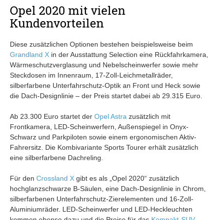
Opel 2020 mit vielen
Kundenvorteilen
Diese zusätzlichen Optionen bestehen beispielsweise beim
Grandland X
in der Ausstattung Selection eine Rückfahrkamera,
Wärmeschutzverglasung und Nebelscheinwerfer sowie mehr
Steckdosen im Innenraum, 17-Zoll-Leichmetallräder,
silberfarbene Unterfahrschutz-Optik an Front und Heck sowie
die Dach-Designlinie – der Preis startet dabei ab 29.315 Euro.
Ab 23.300 Euro startet der
Opel Astra
zusätzlich mit
Frontkamera, LED-Scheinwerfern, Außenspiegel in Onyx-
Schwarz und Parkpiloten sowie einem ergonomischen Aktiv-
Fahrersitz. Die Kombivariante Sports Tourer erhält zusätzlich
eine silberfarbene Dachreling.
Für den
Crossland X
gibt es als „Opel 2020“ zusätzlich
hochglanzschwarze B-Säulen, eine Dach-Designlinie in Chrom,
silberfarbenen Unterfahrschutz-Zierelementen und 16-Zoll-
Aluminiumräder. LED-Scheinwerfer und LED-Heckleuchten
kommen ebenso dazu und die Preise für das
Kompakt-SUV