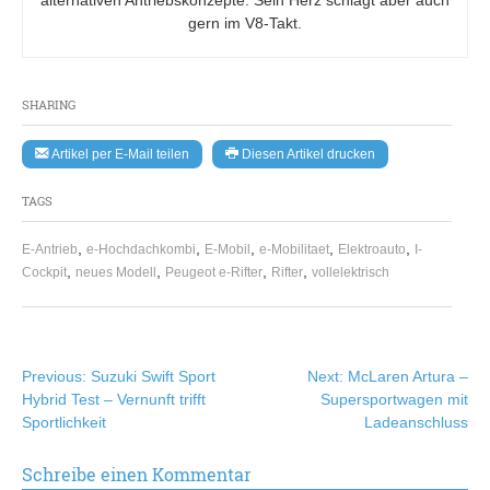
gern im V8-Takt.
SHARING
Artikel per E-Mail teilen
Diesen Artikel drucken
TAGS
,
,
,
,
,
E-Antrieb
e-Hochdachkombi
E-Mobil
e-Mobilitaet
Elektroauto
I-
,
,
,
,
Cockpit
neues Modell
Peugeot e-Rifter
Rifter
vollelektrisch
Beitragsnavigation
Previous:
Suzuki Swift Sport
Next:
McLaren Artura –
Hybrid Test – Vernunft trifft
Supersportwagen mit
Sportlichkeit
Ladeanschluss
Schreibe einen Kommentar