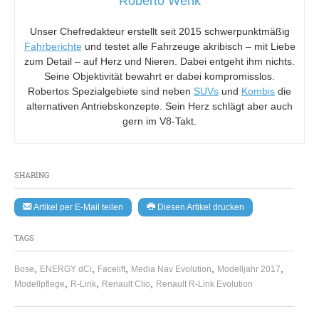
Roberto Wenk
Unser Chefredakteur erstellt seit 2015 schwerpunktmäßig
Fahrberichte
und testet alle Fahrzeuge akribisch – mit Liebe
zum Detail – auf Herz und Nieren. Dabei entgeht ihm nichts.
Seine Objektivität bewahrt er dabei kompromisslos.
Robertos Spezialgebiete sind neben
SUVs
und
Kombis
die
alternativen Antriebskonzepte. Sein Herz schlägt aber auch
gern im V8-Takt.
SHARING
Artikel per E-Mail teilen
Diesen Artikel drucken
TAGS
,
,
,
,
,
Bose
ENERGY dCi
Facelift
Media Nav Evolution
Modelljahr 2017
,
,
,
Modellpflege
R-Link
Renault Clio
Renault R-Link Evolution