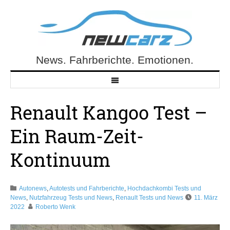
Skip
to
content
News. Fahrberichte. Emotionen.
NewCarz.de
Renault Kangoo Test –
Ein Raum-Zeit-
Kontinuum
Autonews
,
Autotests und Fahrberichte
,
Hochdachkombi Tests und
News
,
Nutzfahrzeug Tests und News
,
Renault Tests und News
11. März
2022
Roberto Wenk