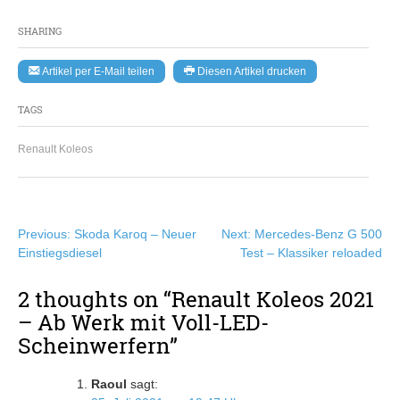
SHARING
Artikel per E-Mail teilen
Diesen Artikel drucken
TAGS
Renault Koleos
Beitragsnavigation
Previous:
Skoda Karoq – Neuer
Next:
Mercedes-Benz G 500
Einstiegsdiesel
Test – Klassiker reloaded
2 thoughts on “
Renault Koleos 2021
– Ab Werk mit Voll-LED-
Scheinwerfern
”
Raoul
sagt: