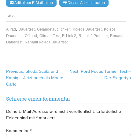
Artikel per E-Mail teilen
Diesen Artikel drucken
TAGS
,
,
,
,
Allrad
Dauertest
Geländetauglichkeit
Koleos Dauertest
Koleos II
,
,
,
,
,
Dauertest
Offroad
Offroad-Test
R-Link 2
R-Link 2 Problem
Renault
,
Dauertest
Renault Koleos Dauertest
Beitragsnavigation
Previous:
Skoda Scala und
Next:
Ford Focus Turnier Test –
Kamiq – Jetzt auch als Monte
Der Siegertyp
Carlo
Schreibe einen Kommentar
Deine E-Mail-Adresse wird nicht veröffentlicht.
Erforderliche
Felder sind mit
*
markiert
Kommentar
*