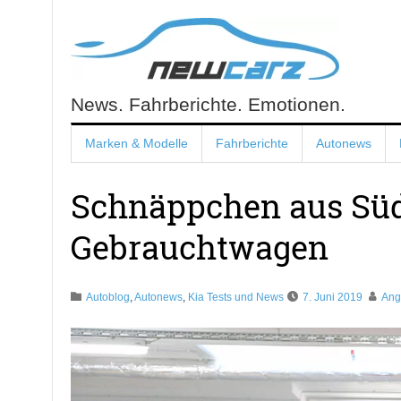
Skip
to
content
News. Fahrberichte. Emotionen.
NewCarz.de
Marken & Modelle
Fahrberichte
Autonews
Schnäppchen aus Süd
Gebrauchtwagen
Autoblog
,
Autonews
,
Kia Tests und News
7. Juni 2019
Ang