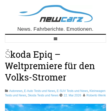
Skip
to
content
News. Fahrberichte. Emotionen.
NewCarz.de
Škoda Epiq –
Weltpremiere für den
Volks-Stromer
Autonews
,
E-Auto Tests und News
,
E-SUV Tests und News
,
Kleinwagen
Tests und News
,
Skoda Tests und News
22. Mai 2026
Roberto Wenk