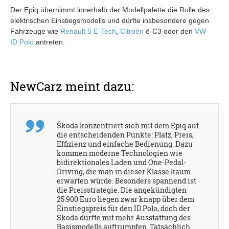
Der Epiq übernimmt innerhalb der Modellpalette die Rolle des
elektrischen Einstiegsmodells und dürfte insbesondere gegen
Fahrzeuge wie
Renault 5 E-Tech
,
Citroën
ë-C3 oder den
VW
ID.Polo
antreten.
NewCarz meint dazu:
Škoda konzentriert sich mit dem Epiq auf
die entscheidenden Punkte: Platz, Preis,
Effizienz und einfache Bedienung. Dazu
kommen moderne Technologien wie
bidirektionales Laden und One-Pedal-
Driving, die man in dieser Klasse kaum
erwarten würde. Besonders spannend ist
die Preisstrategie. Die angekündigten
25.900 Euro liegen zwar knapp über dem
Einstiegspreis für den ID.Polo, doch der
Skoda dürfte mit mehr Ausstattung des
Basismodells auftrumpfen. Tatsächlich