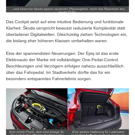
…und einem für Skoda typisch opulenten Platzangebot, reicht das Repertoire des
neuen SUVs.
Das Cockpit setzt auf eine intuitive Bedienung und funktionale
Klarheit. Škoda verspricht bewusst reduzierte Komplexität statt
überladener Digitalwelten. Gleichzeitig ziehen Technologien ein,
die bislang eher höheren Klassen vorbehalten waren.
Eine der spannendsten Neuerungen: Der Epiq ist das erste
Elektroauto der Marke mit vollständiger One-Pedal-Control.
Beschleunigen und Verzögern erfolgen nahezu ausschließlich
über das Fahrpedal. Im Stadtverkehr dürfte das für ein
besonders entspanntes Fahrerlebnis sorgen.
Kein echter Frunk, aber eine Ablage für
Eine weitere Halterung für Ladekabel
das Ladekabel offieriert der Epiq unter
im großen Kofferraum ist ein neues wie