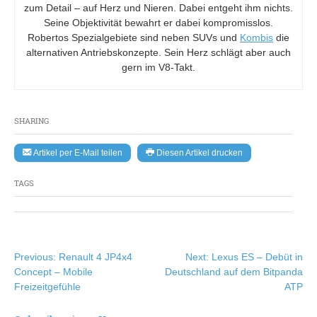
zum Detail – auf Herz und Nieren. Dabei entgeht ihm nichts.
Seine Objektivität bewahrt er dabei kompromisslos.
Robertos Spezialgebiete sind neben SUVs und
Kombis
die
alternativen Antriebskonzepte. Sein Herz schlägt aber auch
gern im V8-Takt.
SHARING
Artikel per E-Mail teilen
Diesen Artikel drucken
TAGS
Beitragsnavigation
Previous:
Renault 4 JP4x4
Next:
Lexus ES – Debüt in
Concept – Mobile
Deutschland auf dem Bitpanda
Freizeitgefühle
ATP