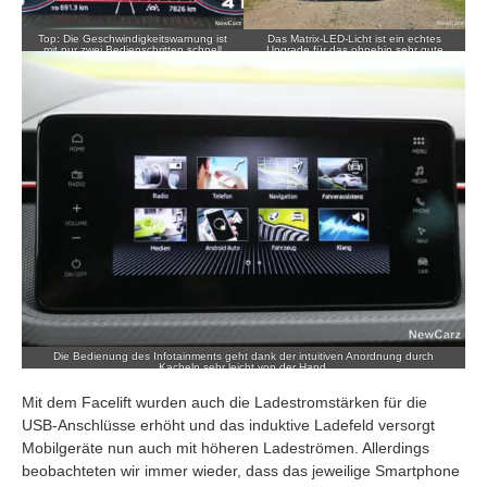
Top: Die Geschwindigkeitswarnung ist
Das Matrix-LED-Licht ist ein echtes
mit nur zwei Bedienschritten schnell
Upgrade für das ohnehin sehr gute
deaktiviert.
Scheinwerferlicht des Kamiq.
Die Bedienung des Infotainments geht dank der intuitiven Anordnung durch
Kacheln sehr leicht von der Hand.
Mit dem Facelift wurden auch die Ladestromstärken für die
USB-Anschlüsse erhöht und das induktive Ladefeld versorgt
Mobilgeräte nun auch mit höheren Ladeströmen. Allerdings
beobachteten wir immer wieder, dass das jeweilige Smartphone