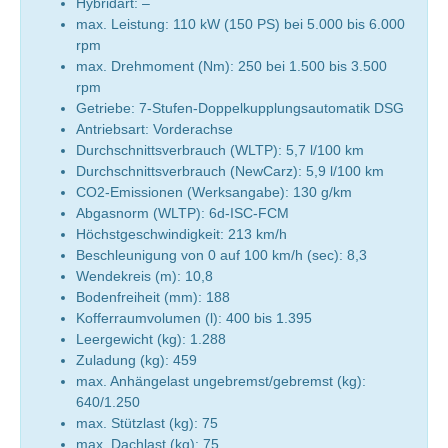
Hybridart: –
max. Leistung: 110 kW (150 PS) bei 5.000 bis 6.000
rpm
max. Drehmoment (Nm): 250 bei 1.500 bis 3.500
rpm
Getriebe: 7-Stufen-Doppelkupplungsautomatik DSG
Antriebsart: Vorderachse
Durchschnittsverbrauch (WLTP): 5,7 l/100 km
Durchschnittsverbrauch (NewCarz): 5,9 l/100 km
CO2-Emissionen (Werksangabe): 130 g/km
Abgasnorm (WLTP): 6d-ISC-FCM
Höchstgeschwindigkeit: 213 km/h
Beschleunigung von 0 auf 100 km/h (sec): 8,3
Wendekreis (m): 10,8
Bodenfreiheit (mm): 188
Kofferraumvolumen (l): 400 bis 1.395
Leergewicht (kg): 1.288
Zuladung (kg): 459
max. Anhängelast ungebremst/gebremst (kg):
640/1.250
max. Stützlast (kg): 75
max. Dachlast (kg): 75