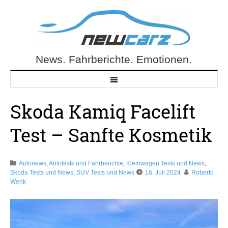
Skip
to
content
News. Fahrberichte. Emotionen.
NewCarz.de
Skoda Kamiq Facelift
Test – Sanfte Kosmetik
Autonews
,
Autotests und Fahrberichte
,
Kleinwagen Tests und News
,
Skoda Tests und News
,
SUV Tests und News
16. Juli 2024
Roberto
Wenk