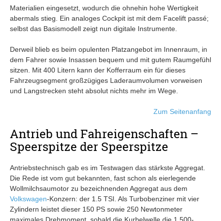
Materialien eingesetzt, wodurch die ohnehin hohe Wertigkeit
abermals stieg. Ein analoges Cockpit ist mit dem Facelift passé;
selbst das Basismodell zeigt nun digitale Instrumente.
Derweil blieb es beim opulenten Platzangebot im Innenraum, in
dem Fahrer sowie Insassen bequem und mit gutem Raumgefühl
sitzen. Mit 400 Litern kann der Kofferraum ein für dieses
Fahrzeugsegment großzügiges Laderaumvolumen vorweisen
und Langstrecken steht absolut nichts mehr im Wege.
Zum Seitenanfang
Antrieb und Fahreigenschaften –
Speerspitze der Speerspitze
Antriebstechnisch gab es im Testwagen das stärkste Aggregat.
Die Rede ist vom gut bekannten, fast schon als eierlegende
Wollmilchsaumotor zu bezeichnenden Aggregat aus dem
Volkswagen
-Konzern: der 1.5 TSI. Als Turbobenziner mit vier
Zylindern leistet dieser 150 PS sowie 250 Newtonmeter
maximales Drehmoment, sobald die Kurbelwelle die 1.500-