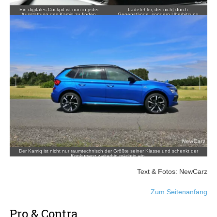
Ein digitales Cockpit ist nun in jeder
Ladefehler, der nicht durch
Ausstattung des Kamiq zu finden.
Gegenstände, sondern Überhitzung
des Smartphones geschah.
Der Kamiq ist nicht nur raumtechnisch der Größte seiner Klasse und schenkt der
Konkurrenz weiterhin mächtig ein.
Text & Fotos: NewCarz
Zum Seitenanfang
Pro & Contra