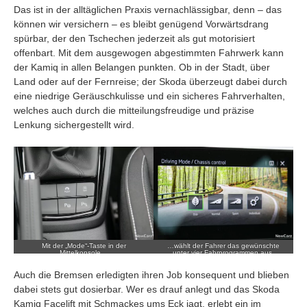
Das ist in der alltäglichen Praxis vernachlässigbar, denn – das
können wir versichern – es bleibt genügend Vorwärtsdrang
spürbar, der den Tschechen jederzeit als gut motorisiert
offenbart. Mit dem ausgewogen abgestimmten Fahrwerk kann
der Kamiq in allen Belangen punkten. Ob in der Stadt, über
Land oder auf der Fernreise; der Skoda überzeugt dabei durch
eine niedrige Geräuschkulisse und ein sicheres Fahrverhalten,
welches auch durch die mitteilungsfreudige und präzise
Lenkung sichergestellt wird.
Mit der „Mode“-Taste in der
…wählt der Fahrer das gewünschte
Mittelkonsole…
unter vier Fahrprogrammen aus.
Auch die Bremsen erledigten ihren Job konsequent und blieben
dabei stets gut dosierbar. Wer es drauf anlegt und das Skoda
Kamiq Facelift mit Schmackes ums Eck jagt, erlebt ein im