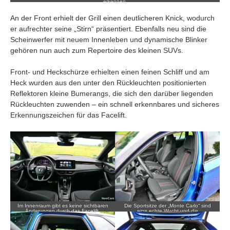
erkennen.
An der Front erhielt der Grill einen deutlicheren Knick, wodurch
er aufrechter seine „Stirn“ präsentiert. Ebenfalls neu sind die
Scheinwerfer mit neuem Innenleben und dynamische Blinker
gehören nun auch zum Repertoire des kleinen SUVs.
Front- und Heckschürze erhielten einen feinen Schliff und am
Heck wurden aus den unter den Rückleuchten positionierten
Reflektoren kleine Bumerangs, die sich den darüber liegenden
Rückleuchten zuwenden – ein schnell erkennbares und sicheres
Erkennungszeichen für das Facelift.
Im Innenraum gibt es keine sichtbaren
Die Sportsitze der „Monte Carlo“ sind
Änderungen durch das Facelift.
eine echte Wucht und die
Platzverhältnisse…