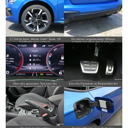
omnipräsent.
17 Zoll ist beim „Monte Carlo“ Serie, 18
Ein kleiner angedeuteter Diffusor
Zoll-Räder sind optional.
schließt das Heck des Kamiq ab.
Über den gesamten Test kam der
Eine Alu-Pedalerie ist Bestandteil der
Kamiq auf durchschnittlich 5,9 Liter auf
Topausstattung.
100 Kilometer.