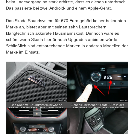
beim Ladevorgang so stark erhitzte, dass es diesen unterbrach.
Das passierte bei zwei Android- und einem Apple-Gerät.
Das Skoda Soundsystem für 670 Euro gehört keiner bekannten
Marke an, bietet aber mit seinen zehn Lautsprechern
klangtechnisch akkurate Hausmannskost. Dennoch wäre es
schön, wenn Skoda hierfür auch Upgrades anbieten würde.
Schließlich sind entsprechende Marken in anderen Modellen der
Marke im Einsatz.
Das Noname-Soundsystem bewährte
Schnell übersehbar: Statt LEDs in der
sich im Test mit adäquater Klangkulisse.
Taste wird die Aktivität der Sitzheizung
durch ein kleines Symbol angezeigt.