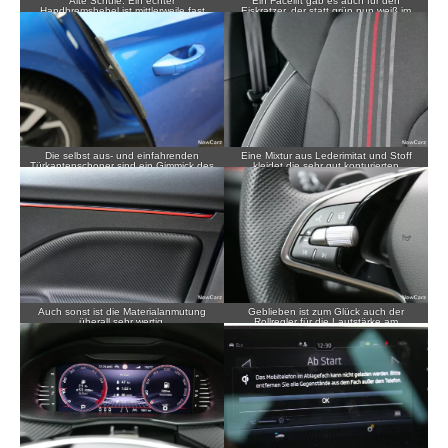
Alte Schule: Ein echter
Ein Facelift gab es auch für den
Handbremshebel ist mittlerweile fast
Eiskratzer, der statt grün nun weiß im
eine Seltenheit.
Tankdeckel ruht.
Die selbst aus- und einfahrenden
Eine Mixtur aus Lederimitat und Stoff
Türkantenschoner sind ein Gimmick des
kleidet die sehr gut konturierten
„Simply Clever“-Programms von Skoda.
Sportsitze.
Auch sonst ist die Materialanmutung
Geblieben ist zum Glück auch der
überall sehr wertig.
Rollregler für die Lautstärke am
Lenkrad.