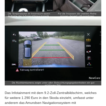
Die Temperaturen im Innenraum waren
Für die Insassen der zweiten Reihe
Aufgabe der 2-Zonen-Klimaautomatik,
müssen derweil Lüftungsdüsen
die teilweise recht laut zugange war.
genügen.
Die Rückfahrkamera zeigte unter allen Beleuchtungsgegebenheiten ein gut
sichtbares Bild.
Das Infotainment mit dem 9.2-Zoll-Zentralbildschirm, welches
für weitere 1.290 Euro in den Skoda einzieht, umfasst unter
anderem das Amundsen Navigationssystem mit