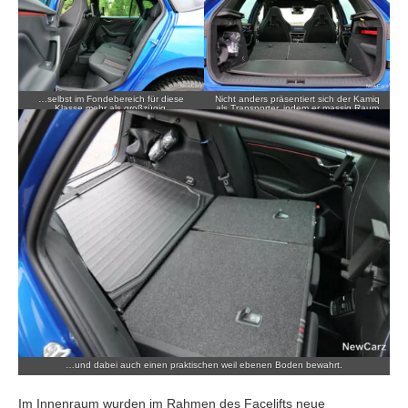
…selbst im Fondebereich für diese
Nicht anders präsentiert sich der Kamiq
Klasse mehr als großzügig.
als Transporter, indem er massig Raum
bereitstellt…
…und dabei auch einen praktischen weil ebenen Boden bewahrt.
Im Innenraum wurden im Rahmen des Facelifts neue