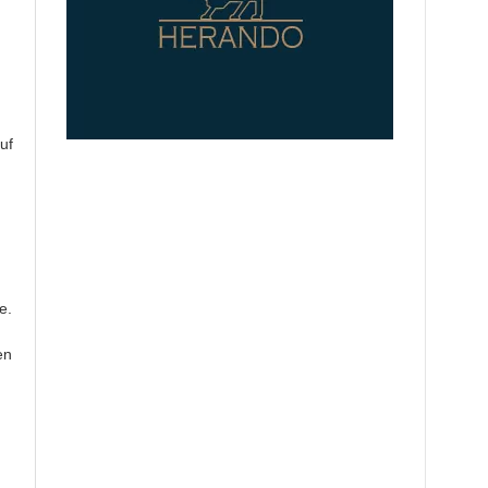
uf
e.
en