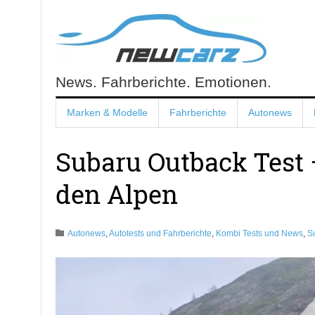
Skip
to
content
News. Fahrberichte. Emotionen.
NewCarz.de
Marken & Modelle
Fahrberichte
Autonews
Subaru Outback Test 
den Alpen
Autonews
,
Autotests und Fahrberichte
,
Kombi Tests und News
,
S