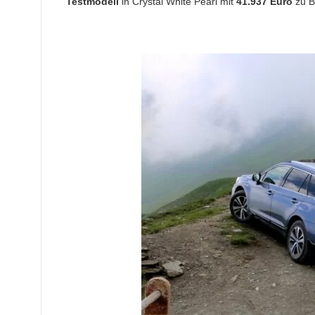
Testmodell
in Crystal White Pearl mit
41.937 Euro
zu B