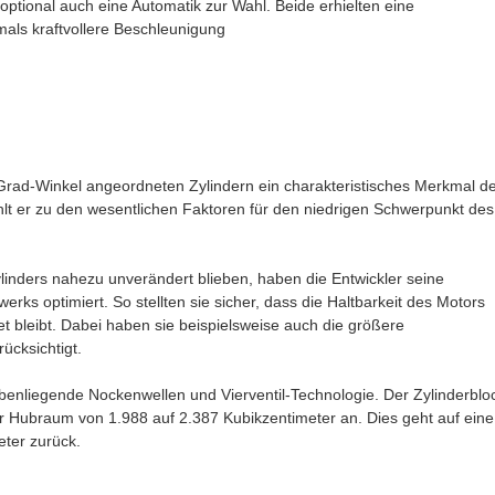
ptional auch eine Automatik zur Wahl. Beide erhielten eine
als kraftvollere Beschleunigung
-Grad-Winkel angeordneten Zylindern ein charakteristisches Merkmal d
t er zu den wesentlichen Faktoren für den niedrigen Schwerpunkt des
nders nahezu unverändert blieben, haben die Entwickler seine
ks optimiert. So stellten sie sicher, dass die Haltbarkeit des Motors
et bleibt. Dabei haben sie beispielsweise auch die größere
ücksichtigt.
obenliegende Nockenwellen und Vierventil-Technologie. Der Zylinderblo
er Hubraum von 1.988 auf 2.387 Kubikzentimeter an. Dies geht auf eine
eter zurück.