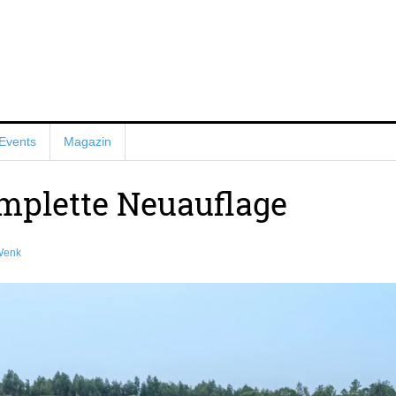
Events
Magazin
mplette Neuauflage
Wenk