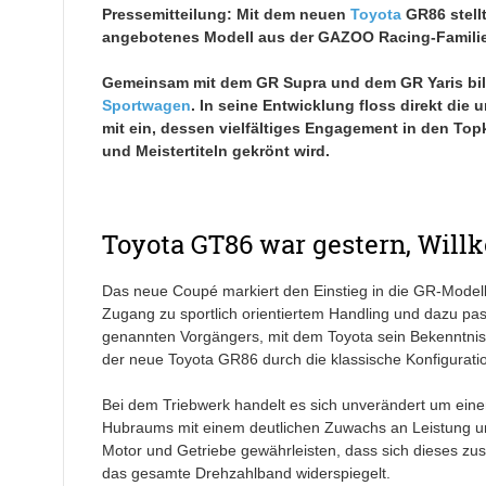
Pressemitteilung: Mit dem neuen
Toyota
GR86 stellt
angebotenes Modell aus der GAZOO Racing-Familie
Gemeinsam mit dem GR Supra und dem GR Yaris bilde
Sportwagen
. In seine Entwicklung floss direkt d
mit ein, dessen vielfältiges Engagement in den Top
und Meistertiteln gekrönt wird.
Toyota GT86 war gestern, Wil
Das neue Coupé markiert den Einstieg in die GR-Modell
Zugang zu sportlich orientiertem Handling und dazu p
genannten Vorgängers, mit dem Toyota sein Bekenntnis
der neue Toyota GR86 durch die klassische Konfigurati
Bei dem Triebwerk handelt es sich unverändert um eine
Hubraums mit einem deutlichen Zuwachs an Leistung u
Motor und Getriebe gewährleisten, dass sich dieses zusä
das gesamte Drehzahlband widerspiegelt.