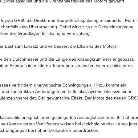
 Zuverlässigkeit und die Drehzahlfestigkeit des Motors gewahrt
Toyota GR86 die Direkt- und Saugrohreinspritzung miteinander. Für ei
ebenfalls eine Überarbeitung. Dabei wirkt sich die Direkteinspritzung
e eine der Grundlagen für die hohe Verdichtung.
er Last zum Einsatz und verbessert die Effizienz des Motors.
kler den Durchmesser und die Länge des Ansaugkrümmers angepasst.
hne Einbruch im mittleren Tourenbereich und zu einer elastischeren
nlasses verhindern unerwünschte Schwingungen. Hinzu kommt ein
nd konstruktive Änderungen am Lufteinlasssystem inklusive einer
Turbulenzen vermeidet. Der gewünschte Effekt: Der Motor des neuen GR8
assventile entspricht dem gesteigerten Ansaugluftvolumen. Ihr höhere
neu konstruierten Ventilfedern weisen bei gleichbleibender Länge jetzt
nschwingungen bei hohen Drehzahlen unterdrücken.