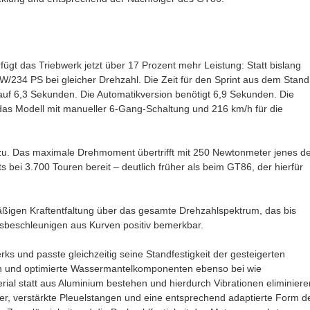
ügt das Triebwerk jetzt über 17 Prozent mehr Leistung: Statt bislang
W/234 PS bei gleicher Drehzahl. Die Zeit für den Sprint aus dem Stand
uf 6,3 Sekunden. Die Automatikversion benötigt 6,9 Sekunden. Die
das Modell mit manueller 6-Gang-Schaltung und 216 km/h für die
r zu. Das maximale Drehmoment übertrifft mit 250 Newtonmeter jenes d
 bei 3.700 Touren bereit – deutlich früher als beim GT86, der hierfür
äßigen Kraftentfaltung über das gesamte Drehzahlspektrum, das bis
ausbeschleunigen aus Kurven positiv bemerkbar.
rks und passte gleichzeitig seine Standfestigkeit der gesteigerten
en und optimierte Wassermantelkomponenten ebenso bei wie
al statt aus Aluminium bestehen und hierdurch Vibrationen eliminiere
r, verstärkte Pleuelstangen und eine entsprechend adaptierte Form d