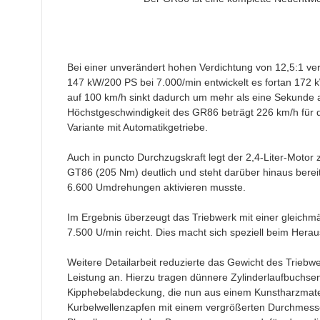
Bei einer unverändert hohen Verdichtung von 12,5:1 verf
147 kW/200 PS bei 7.000/min entwickelt es fortan 172 k
auf 100 km/h sinkt dadurch um mehr als eine Sekunde a
Höchstgeschwindigkeit des GR86 beträgt 226 km/h für 
Variante mit Automatikgetriebe.
Auch in puncto Durchzugskraft legt der 2,4-Liter-Moto
GT86 (205 Nm) deutlich und steht darüber hinaus bereits
6.600 Umdrehungen aktivieren musste.
Im Ergebnis überzeugt das Triebwerk mit einer gleichm
7.500 U/min reicht. Dies macht sich speziell beim Her
Weitere Detailarbeit reduzierte das Gewicht des Triebwe
Leistung an. Hierzu tragen dünnere Zylinderlaufbuchs
Kipphebelabdeckung, die nun aus einem Kunstharzmateri
Kurbelwellenzapfen mit einem vergrößerten Durchmesse