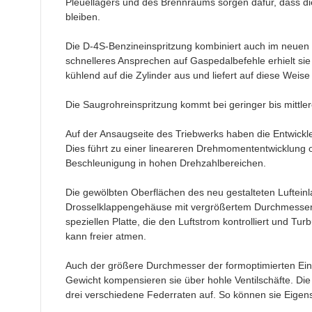
Pleuellagers und des Brennraums sorgen dafür, dass die
bleiben.
Die D-4S-Benzineinspritzung kombiniert auch im neuen 
schnelleres Ansprechen auf Gaspedalbefehle erhielt sie 
kühlend auf die Zylinder aus und liefert auf diese Weis
Die Saugrohreinspritzung kommt bei geringer bis mittler
Auf der Ansaugseite des Triebwerks haben die Entwic
Dies führt zu einer lineareren Drehmomententwicklung o
Beschleunigung in hohen Drehzahlbereichen.
Die gewölbten Oberflächen des neu gestalteten Luftei
Drosselklappengehäuse mit vergrößertem Durchmesser u
speziellen Platte, die den Luftstrom kontrolliert und 
kann freier atmen.
Auch der größere Durchmesser der formoptimierten Einl
Gewicht kompensieren sie über hohle Ventilschäfte. Die 
drei verschiedene Federraten auf. So können sie Eige