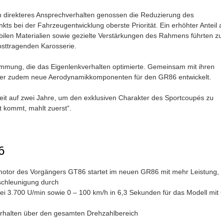
n direkteres Ansprechverhalten genossen die Reduzierung des
s bei der Fahrzeugentwicklung oberste Priorität. Ein erhöhter Anteil 
bilen Materialien sowie gezielte Verstärkungen des Rahmens führten z
bsttragenden Karosserie.
immung, die das Eigenlenkverhalten optimierte. Gemeinsam mit ihren
gner zudem neue Aerodynamikkomponenten für den GR86 entwickelt.
t auf zwei Jahre, um den exklusiven Charakter des Sportcoupés zu
t kommt, mahlt zuerst“.
6
motor des Vorgängers GT86 startet im neuen GR86 mit mehr Leistung,
schleunigung durch
i 3.700 U/min sowie 0 – 100 km/h in 6,3 Sekunden für das Modell mit 
erhalten über den gesamten Drehzahlbereich