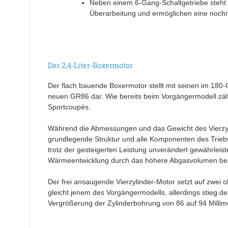
Neben einem 6-Gang-Schaltgetriebe steht o
Überarbeitung und ermöglichen eine nochm
Der 2,4-Liter-Boxermotor
Der flach bauende Boxermotor stellt mit seinen im 180
neuen GR86 dar. Wie bereits beim Vorgängermodell zähl
Sportcoupés.
Während die Abmessungen und das Gewicht des Vierzyli
grundlegende Struktur und alle Komponenten des Triebwer
trotz der gesteigerten Leistung unverändert gewährleist
Wärmeentwicklung durch das höhere Abgasvolumen ber
Der frei ansaugende Vierzylinder-Motor setzt auf zwei 
gleicht jenem des Vorgängermodells, allerdings stieg d
Vergrößerung der Zylinderbohrung von 86 auf 94 Millim