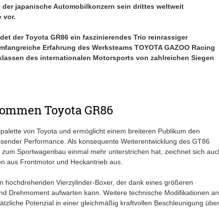
 der japanische Automobilkonzern sein drittes weltweit
 vor.
t der Toyota GR86 ein faszinierendes Trio reinrassiger
ie umfangreiche Erfahrung des Werksteams TOYOTA GAZOO Racing
klassen des internationalen Motorsports von zahlreichen Siegen
lkommen Toyota GR86
palette von Toyota und ermöglicht einem breiteren Publikum den
assender Performance. Als konsequente Weiterentwicklung des GT86
 zum Sportwagenbau einmal mehr unterstrichen hat, zeichnet sich auc
on aus Frontmotor und Heckantrieb aus.
n hochdrehenden Vierzylinder-Boxer, der dank eines größeren
nd Drehmoment aufwarten kann. Weitere technische Modifikationen an
tzliche Potenzial in einer gleichmäßig kraftvollen Beschleunigung übe