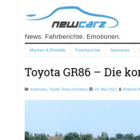
Skip
to
content
News. Fahrberichte. Emotionen.
NewCarz.de
Marken & Modelle
Fahrberichte
Autonews
Toyota GR86 – Die ko
Autonews
,
Toyota Tests und News
25. Mai 2022
Roberto 