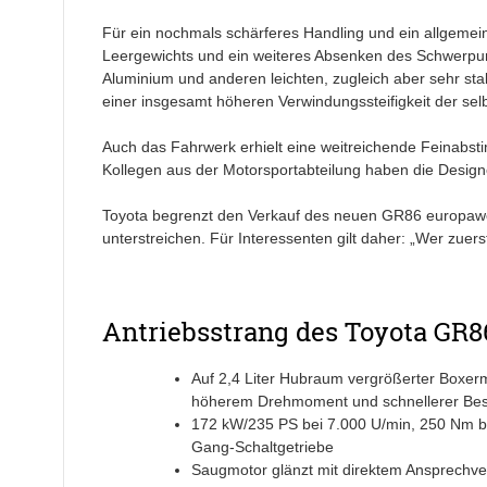
Für ein nochmals schärferes Handling und ein allgemei
Leergewichts und ein weiteres Absenken des Schwerpunkt
Aluminium und anderen leichten, zugleich aber sehr sta
einer insgesamt höheren Verwindungssteifigkeit der sel
Auch das Fahrwerk erhielt eine weitreichende Feinabst
Kollegen aus der Motorsportabteilung haben die Desi
Toyota begrenzt den Verkauf des neuen GR86 europawei
unterstreichen. Für Interessenten gilt daher: „Wer zuers
Antriebsstrang des Toyota GR8
Auf 2,4 Liter Hubraum vergrößerter Boxer
höherem Drehmoment und schnellerer Be
172 kW/235 PS bei 7.000 U/min, 250 Nm be
Gang-Schaltgetriebe
Saugmotor glänzt mit direktem Ansprechv