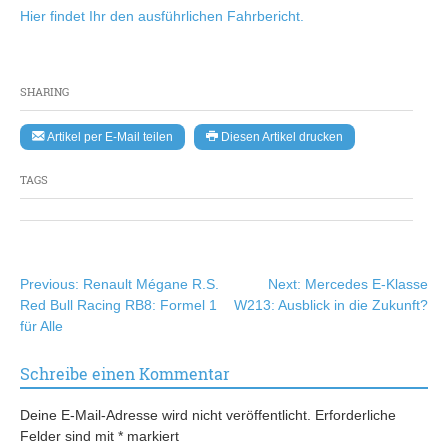
Hier findet Ihr den ausführlichen Fahrbericht.
SHARING
Artikel per E-Mail teilen
Diesen Artikel drucken
TAGS
Beitragsnavigation
Previous:
Renault Mégane R.S.
Next:
Mercedes E-Klasse
Red Bull Racing RB8: Formel 1
W213: Ausblick in die Zukunft?
für Alle
Schreibe einen Kommentar
Deine E-Mail-Adresse wird nicht veröffentlicht.
Erforderliche
Felder sind mit
*
markiert