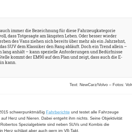
 auch immer die Bezeichnung für diese Fahrzeugkategorie
voll, dass Totgesagte am längsten Leben. Oder besser wieder
rben des Vans ziehen sich bereits über mehr als ein Jahrzehnt,
das SUV dem Klassiker den Rang abläuft. Doch ein Trend allein –
 lang anhält – kann spezielle Anforderungen und Bedürfnisse
elle kommt der EM90 auf den Plan und zeigt, dass auch die E-
in kann.
Text: NewCarz/Volvo – Fotos: Vol
it 2015 schwerpunktmäßig
Fahrberichte
und testet alle Fahrzeuge
– auf Herz und Nieren. Dabei entgeht ihm nichts. Seine Objektivität
 Robertos Spezialgebiete sind neben SUVs und Kombis die
in Herz schlägt aber auch gern im V8-Takt.