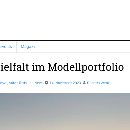
Events
Magazin
elfalt im Modellportfolio
 News
,
Volvo Tests und News
14. November 2023
Roberto Wenk