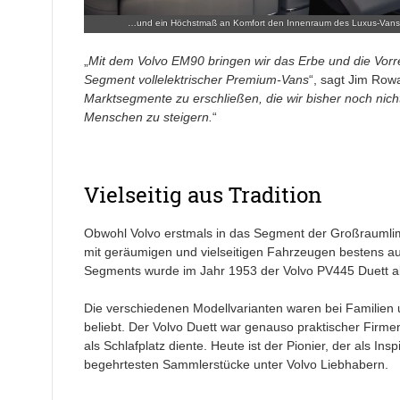
…und ein Höchstmaß an Komfort den Innenraum des Luxus-Vans
„
Mit dem Volvo EM90 bringen wir das Erbe und die Vorre
Segment vollelektrischer Premium-Vans
“, sagt Jim Row
Marktsegmente zu erschließen, die wir bisher noch nicht
Menschen zu steigern.
“
Vielseitig aus Tradition
Obwohl Volvo erstmals in das Segment der Großraumlim
mit geräumigen und vielseitigen Fahrzeugen bestens a
Segments wurde im Jahr 1953 der Volvo PV445 Duett al
Die verschiedenen Modellvarianten waren bei Familien
beliebt. Der Volvo Duett war genauso praktischer Firm
als Schlafplatz diente. Heute ist der Pionier, der als Ins
begehrtesten Sammlerstücke unter Volvo Liebhabern.