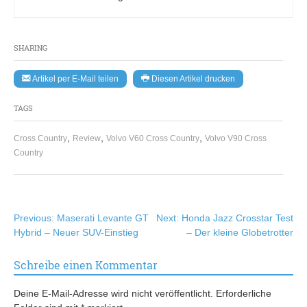
SHARING
Artikel per E-Mail teilen
Diesen Artikel drucken
TAGS
,
,
,
Cross Country
Review
Volvo V60 Cross Country
Volvo V90 Cross
Country
Beitragsnavigation
Previous:
Maserati Levante GT
Next:
Honda Jazz Crosstar Test
Hybrid – Neuer SUV-Einstieg
– Der kleine Globetrotter
Schreibe einen Kommentar
Deine E-Mail-Adresse wird nicht veröffentlicht.
Erforderliche