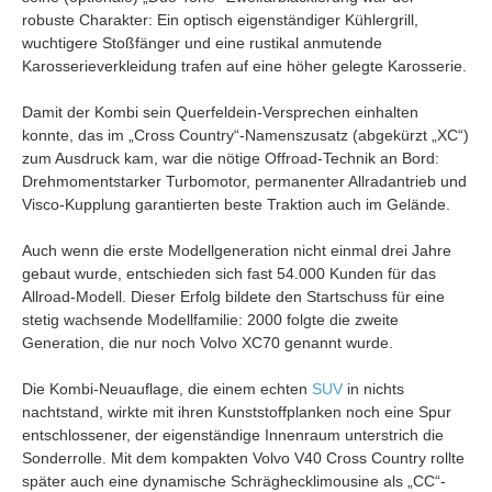
robuste Charakter: Ein optisch eigenständiger Kühlergrill,
wuchtigere Stoßfänger und eine rustikal anmutende
Karosserieverkleidung trafen auf eine höher gelegte Karosserie.
Damit der Kombi sein Querfeldein-Versprechen einhalten
konnte, das im „Cross Country“-Namenszusatz (abgekürzt „XC“)
zum Ausdruck kam, war die nötige Offroad-Technik an Bord:
Drehmomentstarker Turbomotor, permanenter Allradantrieb und
Visco-Kupplung garantierten beste Traktion auch im Gelände.
Auch wenn die erste Modellgeneration nicht einmal drei Jahre
gebaut wurde, entschieden sich fast 54.000 Kunden für das
Allroad-Modell. Dieser Erfolg bildete den Startschuss für eine
stetig wachsende Modellfamilie: 2000 folgte die zweite
Generation, die nur noch Volvo XC70 genannt wurde.
Die Kombi-Neuauflage, die einem echten
SUV
in nichts
nachtstand, wirkte mit ihren Kunststoffplanken noch eine Spur
entschlossener, der eigenständige Innenraum unterstrich die
Sonderrolle. Mit dem kompakten Volvo V40 Cross Country rollte
später auch eine dynamische Schräghecklimousine als „CC“-