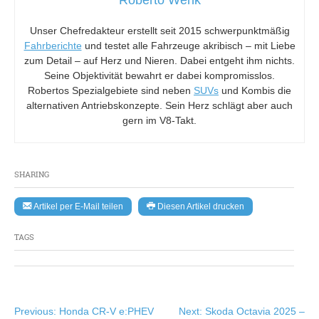
Roberto Wenk
Unser Chefredakteur erstellt seit 2015 schwerpunktmäßig
Fahrberichte
und testet alle Fahrzeuge akribisch – mit Liebe
zum Detail – auf Herz und Nieren. Dabei entgeht ihm nichts.
Seine Objektivität bewahrt er dabei kompromisslos.
Robertos Spezialgebiete sind neben
SUVs
und Kombis die
alternativen Antriebskonzepte. Sein Herz schlägt aber auch
gern im V8-Takt.
SHARING
Artikel per E-Mail teilen
Diesen Artikel drucken
TAGS
Beitragsnavigation
Previous:
Honda CR-V e:PHEV
Next:
Skoda Octavia 2025 –